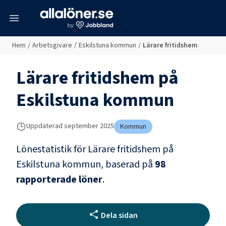
meny
Hem
/
Arbetsgivare
/
Eskilstuna kommun
/
Lärare fritidshem
Lärare fritidshem
på
Eskilstuna kommun
Uppdaterad
september 2025
Kommun
Lönestatistik för
Lärare fritidshem
på
Eskilstuna kommun
, baserad på
98
rapporterade löner
.
Dela sidan