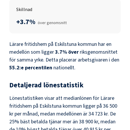
Skillnad
+3.7%
över genomsnitt
Lärare fritidshem
på
Eskilstuna kommun
har en
medellön som ligger
3.7
%
över
riksgenomsnittet
för samma yrke. Detta placerar arbetsgivaren i den
55.2
:e percentilen
nationellt.
Detaljerad lönestatistik
Lönestatistiken visar att medianlönen för
Lärare
fritidshem
på
Eskilstuna kommun
ligger på
36 500
kr
per månad, medan medellönen är
34 723 kr
. De
25% bäst betalda tjänar mer än
38 900 kr
, medan
de 10% högst betalda tjänar över
40 915 kr
per