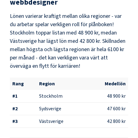
webbdesigner
Lönen varierar kraftigt mellan olika regioner - var
du arbetar spelar verkligen roll för plånboken!
Stockholm
toppar listan med
48 900 kr
, medan
Västsverige
har lägst lön med
42 800 kr
. Skillnaden
mellan högsta och lägsta regionen är hela
6100 kr
per månad - det kan verkligen vara värt att
överväga en flytt för karriären!
Rang
Region
Medellön
#
1
Stockholm
48 900 kr
#
2
Sydsverige
47 600 kr
#
3
Västsverige
42 800 kr