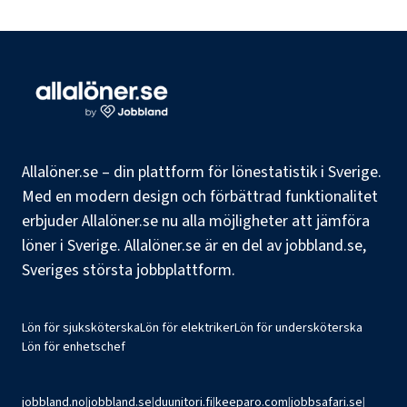
Allalöner.se – din plattform för lönestatistik i Sverige.
Med en modern design och förbättrad funktionalitet
erbjuder Allalöner.se nu alla möjligheter att jämföra
löner i Sverige. Allalöner.se är en del av jobbland.se,
Sveriges största jobbplattform.
Lön för sjuksköterska
Lön för elektriker
Lön för undersköterska
Lön för enhetschef
jobbland.no
|
jobbland.se
|
duunitori.fi
|
keeparo.com
|
jobbsafari.se
|