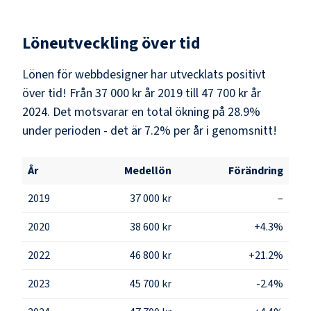
Löneutveckling över tid
Lönen för webbdesigner har utvecklats positivt
över tid! Från 37 000 kr år 2019 till 47 700 kr år
2024. Det motsvarar en total ökning på 28.9%
under perioden - det är 7.2% per år i genomsnitt!
År
Medellön
Förändring
2019
37 000 kr
–
2020
38 600 kr
+4.3%
2022
46 800 kr
+21.2%
2023
45 700 kr
-2.4%