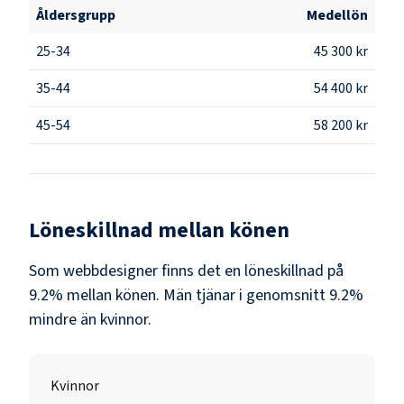
Åldersgrupp
Medellön
25-34
45 300 kr
35-44
54 400 kr
45-54
58 200 kr
Löneskillnad mellan könen
Som
webbdesigner
finns det en löneskillnad på
9.2
% mellan könen.
Män
tjänar i genomsnitt
9.2
%
mindre än
kvinnor
.
Kvinnor