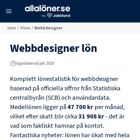
meny
Hem
/
Yrken
/
Webbdesigner
Webbdesigner
lön
Uppdaterad juli 2025
Komplett lönestatistik för
webbdesigner
baserad på officiella siffror från Statistiska
centralbyrån (SCB) och
användardata
.
Medellönen ligger på
47 700 kr
per månad,
vilket efter skatt blir cirka
31 908 kr
- det är
vad som faktiskt hamnar på kontot.
Fantastiska nyheter: lönen har ökat med hela