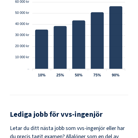
60 000 kr
50 000 kr
40 000 kr
30 000 kr
20 000 kr
10 000 kr
..
10%
25%
50%
75%
90%
Lediga jobb för
vvs-ingenjör
Letar du ditt nästa jobb som
vvs-ingenjör
eller har
du precis tagit examen? Allalöner som en del av