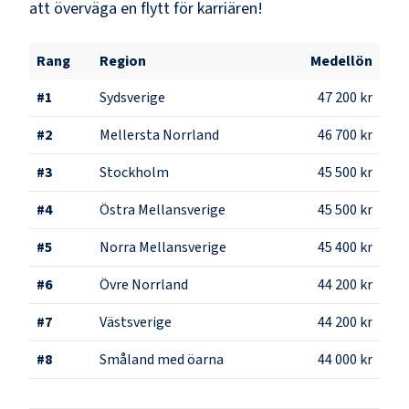
att överväga en flytt för karriären!
Rang
Region
Medellön
#
1
Sydsverige
47 200 kr
#
2
Mellersta Norrland
46 700 kr
#
3
Stockholm
45 500 kr
#
4
Östra Mellansverige
45 500 kr
#
5
Norra Mellansverige
45 400 kr
#
6
Övre Norrland
44 200 kr
#
7
Västsverige
44 200 kr
#
8
Småland med öarna
44 000 kr