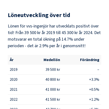
Löneutveckling över tid
Lönen för vvs-ingenjör har utvecklats positivt över
tid! Från 39 500 kr år 2019 till 45 300 kr år 2024. Det
motsvarar en total ökning på 14.7% under
perioden - det är 2.9% per år i genomsnitt!
År
Medellön
Förändring
2019
39 500 kr
–
2020
40 800 kr
+3.3%
2021
41 000 kr
+0.5%
2022
41 500 kr
+1.2%