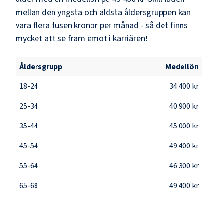
mellan den yngsta och äldsta åldersgruppen kan
vara flera tusen kronor per månad - så det finns
mycket att se fram emot i karriären!
Åldersgrupp
Medellön
18-24
34 400 kr
25-34
40 900 kr
35-44
45 000 kr
45-54
49 400 kr
55-64
46 300 kr
65-68
49 400 kr