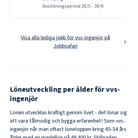
Ansökningsperiod
26/5
-
30/9
Visa alla lediga jobb för
vvs-ingenjör
på
Jobbsafari
Löneutveckling per ålder för
vvs-
ingenjör
Lönen utvecklas kraftigt genom livet - det lönar sig
att vara tålmodig och bygga erfarenhet! Som
vvs-
ingenjör
når man oftast lönetoppen kring
45-54
års
ålder med en medellön på
49 400 kr
. Skillnaden