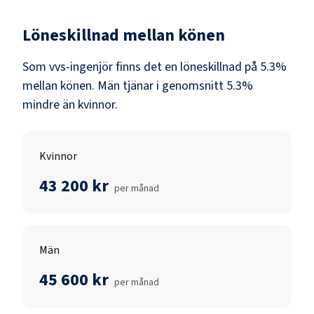
Löneskillnad mellan könen
Som
vvs-ingenjör
finns det en löneskillnad på
5.3
%
mellan könen.
Män
tjänar i genomsnitt
5.3
%
mindre än
kvinnor
.
Kvinnor
43 200 kr
per månad
Män
45 600 kr
per månad