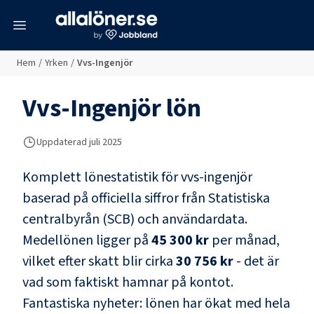
meny
Hem
/
Yrken
/
Vvs-Ingenjör
Vvs-Ingenjör
lön
Uppdaterad juli 2025
Komplett lönestatistik för
vvs-ingenjör
baserad på officiella siffror från Statistiska
centralbyrån (SCB) och
användardata
.
Medellönen ligger på
45 300 kr
per månad,
vilket efter skatt blir cirka
30 756 kr
- det är
vad som faktiskt hamnar på kontot.
Fantastiska nyheter: lönen har ökat med hela