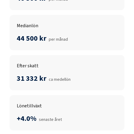
Medianlön
44 500 kr
per månad
Efter skatt
31 332 kr
ca medellön
Lönetillväxt
+4.0%
senaste året