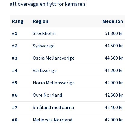
att överväga en flytt för karriären!
Rang
Region
Medellön
#
1
Stockholm
51 300 kr
#
2
Sydsverige
44 500 kr
#
3
Östra Mellansverige
44 500 kr
#
4
Västsverige
44 200 kr
#
5
Norra Mellansverige
42 900 kr
#
6
Övre Norrland
42 600 kr
#
7
Småland med öarna
42 400 kr
#
8
Mellersta Norrland
42 000 kr