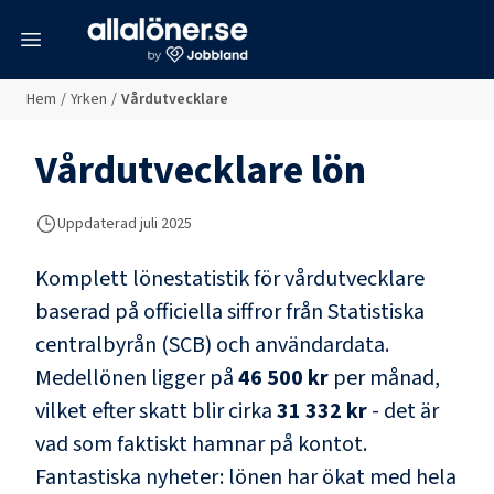
meny
Hem
/
Yrken
/
Vårdutvecklare
Vårdutvecklare
lön
Uppdaterad juli 2025
Komplett lönestatistik för
vårdutvecklare
baserad på officiella siffror från Statistiska
centralbyrån (SCB) och
användardata
.
Medellönen ligger på
46 500 kr
per månad,
vilket efter skatt blir cirka
31 332 kr
- det är
vad som faktiskt hamnar på kontot.
Fantastiska nyheter: lönen har ökat med hela