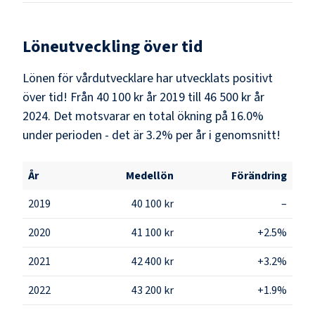
Löneutveckling över tid
Lönen för vårdutvecklare har utvecklats positivt
över tid! Från 40 100 kr år 2019 till 46 500 kr år
2024. Det motsvarar en total ökning på 16.0%
under perioden - det är 3.2% per år i genomsnitt!
År
Medellön
Förändring
2019
40 100 kr
–
2020
41 100 kr
+2.5%
2021
42 400 kr
+3.2%
2022
43 200 kr
+1.9%