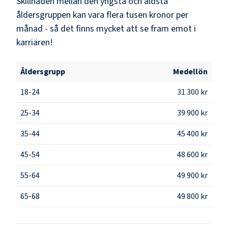
Skillnaden mellan den yngsta och äldsta
åldersgruppen kan vara flera tusen kronor per
månad - så det finns mycket att se fram emot i
karriären!
Åldersgrupp
Medellön
18-24
31 300 kr
25-34
39 900 kr
35-44
45 400 kr
45-54
48 600 kr
55-64
49 900 kr
65-68
49 800 kr