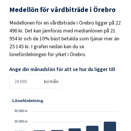
Medellön för
vårdbiträde
i
Örebro
Medellönen för en
vårdbiträde
i
Örebro
ligger på
22
490 kr
. Det kan jämföras med medianlönen på
21
954 kr
och de 10% bäst betalda som tjänar mer än
25 145 kr
. I grafen nedan kan du se
lönefördelningen för yrket i
Örebro
.
Ange din månadslön för att se hur du ligger till
kr/mån
Lönefördelning
30 000 kr
25 000 kr