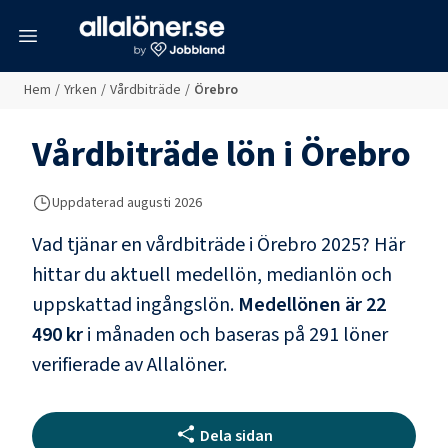
meny
Hem
/
Yrken
/
Vårdbiträde
/
Örebro
Vårdbiträde
lön i
Örebro
Uppdaterad
augusti 2026
Vad tjänar en
vårdbiträde
i
Örebro
2025? Här
hittar du aktuell medellön, medianlön och
uppskattad ingångslön.
Medellönen är
22
490 kr
i månaden och baseras på
291
löner
verifierade av Allalöner.
Dela sidan