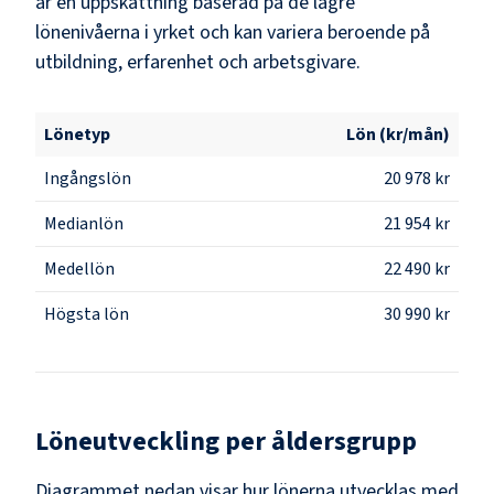
är en uppskattning baserad på de lägre
lönenivåerna i yrket och kan variera beroende på
utbildning, erfarenhet och arbetsgivare.
Lönetyp
Lön (kr/mån)
Ingångslön
20 978 kr
Medianlön
21 954 kr
Medellön
22 490 kr
Högsta lön
30 990 kr
Löneutveckling per åldersgrupp
Diagrammet nedan visar hur lönerna utvecklas med