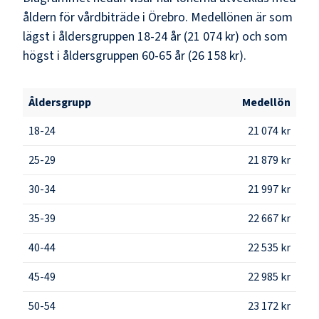
åldern för vårdbiträde i Örebro. Medellönen är som
lägst i åldersgruppen 18-24 år (21 074 kr) och som
högst i åldersgruppen 60-65 år (26 158 kr).
Åldersgrupp
Medellön
18-24
21 074 kr
25-29
21 879 kr
30-34
21 997 kr
35-39
22 667 kr
40-44
22 535 kr
45-49
22 985 kr
50-54
23 172 kr