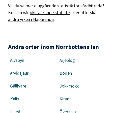
Vill du se mer djupgående statistik för
vårdbiträde
?
Kolla in vår
rikstäckande statistik
eller utforska
andra yrken i
Haparanda
.
Andra orter inom Norrbottens län
Älvsbyn
Arjeplog
Arvidsjaur
Boden
Gällivare
Jokkmokk
Kalix
Kiruna
Luleå
Överkalix