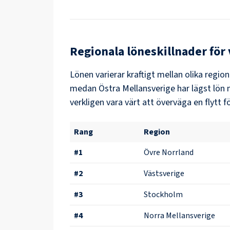
Regionala löneskillnader för
Lönen varierar kraftigt mellan olika region
medan
Östra Mellansverige
har lägst lön
verkligen vara värt att överväga en flytt fö
Rang
Region
#
1
Övre Norrland
#
2
Västsverige
#
3
Stockholm
#
4
Norra Mellansverige