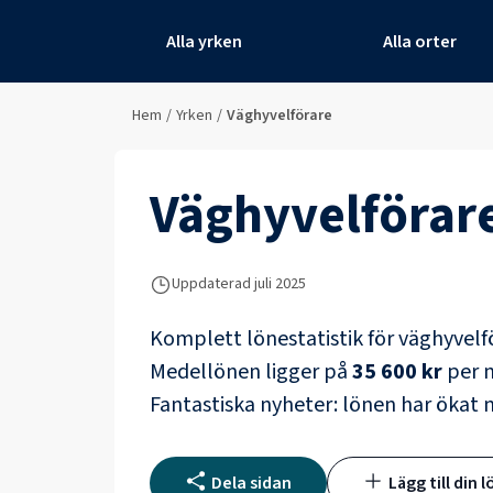
Alla yrken
Alla orter
Hem
/
Yrken
/
Väghyvelförare
Väghyvelförar
Uppdaterad juli 2025
Komplett lönestatistik för
väghyvelf
Medellönen ligger på
35 600 kr
per m
Fantastiska nyheter: lönen har ökat
Dela sidan
Lägg till din l