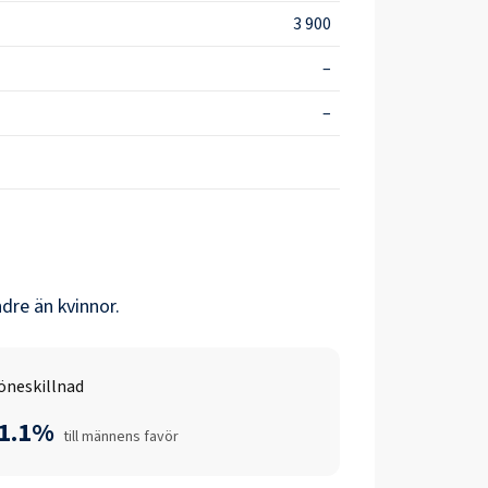
3 900
–
–
dre än
kvinnor
.
öneskillnad
-1.1%
till männens favör