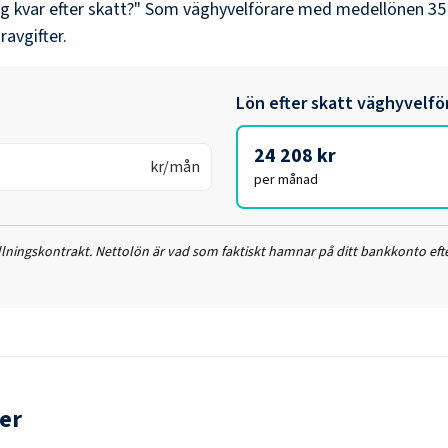
ag kvar efter skatt?" Som
väghyvelförare
med medellönen
35
ravgifter.
Lön efter skatt
väghyvelfö
24 208 kr
kr/mån
per månad
ällningskontrakt. Nettolön är vad som faktiskt hamnar på ditt bankkonto efte
er