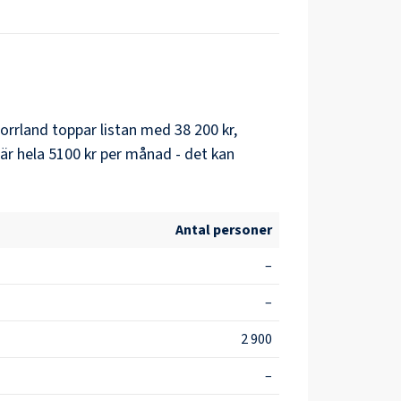
orrland
toppar listan med
38 200 kr
,
är hela
5100 kr
per månad - det kan
Antal personer
–
–
2 900
–