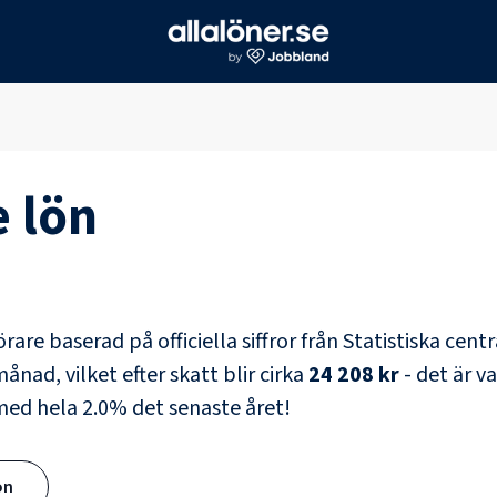
e
lön
örare
baserad på officiella siffror från Statistiska cen
ånad, vilket efter skatt blir cirka
24 208 kr
- det är v
 med hela
2.0
% det senaste året!
ön