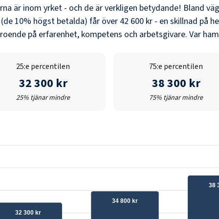
erna är inom yrket - och de är verkligen betydande! Bland
väg
 (de 10% högst betalda) får över
42 600 kr
- en skillnad på he
eroende på erfarenhet, kompetens och arbetsgivare. Var hamn
25:e percentilen
75:e percentilen
32 300 kr
38 300 kr
25% tjänar mindre
75% tjänar mindre
38 
34 800 kr
32 300 kr