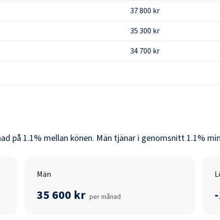
37 800 kr
35 300 kr
34 700 kr
lnad på
1.1
% mellan könen.
Män
tjänar i genomsnitt
1.1
% min
Män
L
35 600 kr
per månad