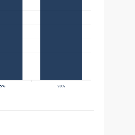
75%
90%