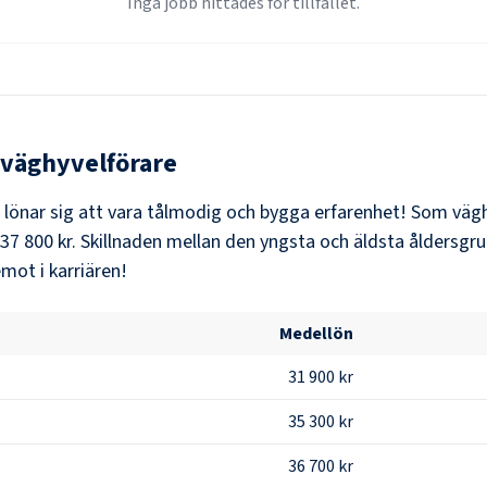
Inga jobb hittades för tillfället.
väghyvelförare
t lönar sig att vara tålmodig och bygga erfarenhet! Som
vägh
37 800 kr
. Skillnaden mellan den yngsta och äldsta åldersgru
mot i karriären!
Medellön
31 900 kr
35 300 kr
36 700 kr