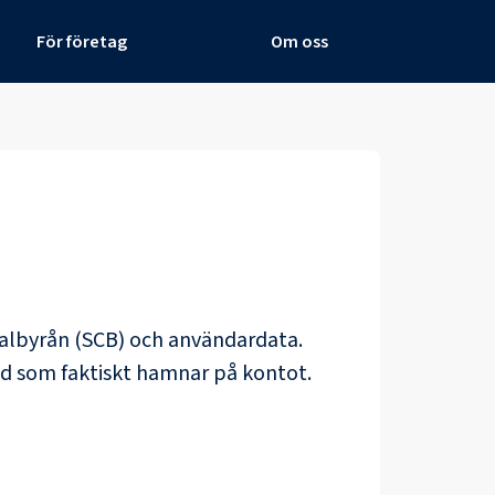
För företag
Om oss
tralbyrån (SCB) och
användardata
.
ad som faktiskt hamnar på kontot.