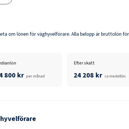
veta om lönen för
väghyvelförare
. Alla belopp är bruttolön fö
dianlön
Efter skatt
4 800 kr
24 208 kr
per månad
ca medellön
hyvelförare