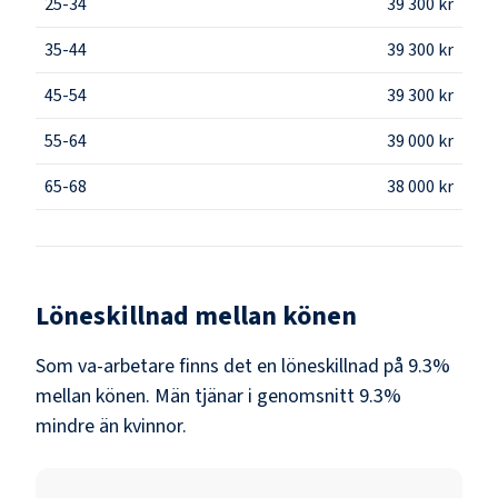
25-34
39 300 kr
35-44
39 300 kr
45-54
39 300 kr
55-64
39 000 kr
65-68
38 000 kr
Löneskillnad mellan könen
Som
va-arbetare
finns det en löneskillnad på
9.3
%
mellan könen.
Män
tjänar i genomsnitt
9.3
%
mindre än
kvinnor
.