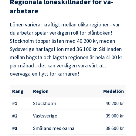
Regionala löneskillnader för
va-
arbetare
Lönen varierar kraftigt mellan olika regioner - var
du arbetar spelar verkligen roll för plånboken!
Stockholm
toppar listan med
40 200 kr
, medan
Sydsverige
har lägst lön med
36 100 kr
. Skillnaden
mellan högsta och lägsta regionen är hela
4100 kr
per månad - det kan verkligen vara värt att
överväga en flytt för karriären!
Rang
Region
Medellön
#
1
Stockholm
40 200 kr
#
2
Västsverige
39 000 kr
#
3
Småland med öarna
38 600 kr