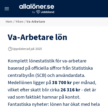
meny
Hem
/
Yrken
/
Va-Arbetare
Va-Arbetare
lön
Uppdaterad juli 2025
Komplett lönestatistik för
va-arbetare
baserad på officiella siffror från Statistiska
centralbyrån (SCB) och
användardata
.
Medellönen ligger på
38 700 kr
per månad,
vilket efter skatt blir cirka
26 316 kr
- det är
vad som faktiskt hamnar på kontot.
Fantastiska nyheter: lönen har ökat med hela