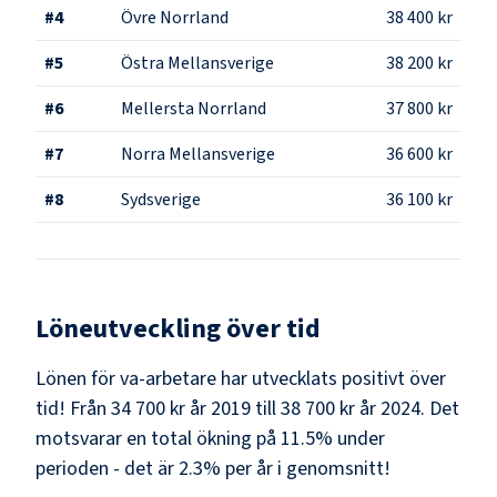
#
4
Övre Norrland
38 400 kr
#
5
Östra Mellansverige
38 200 kr
#
6
Mellersta Norrland
37 800 kr
#
7
Norra Mellansverige
36 600 kr
#
8
Sydsverige
36 100 kr
Löneutveckling över tid
Lönen för va-arbetare har utvecklats positivt över
tid! Från 34 700 kr år 2019 till 38 700 kr år 2024. Det
motsvarar en total ökning på 11.5% under
perioden - det är 2.3% per år i genomsnitt!