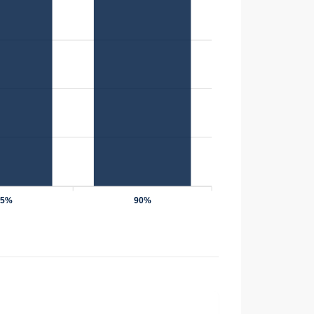
75%
90%