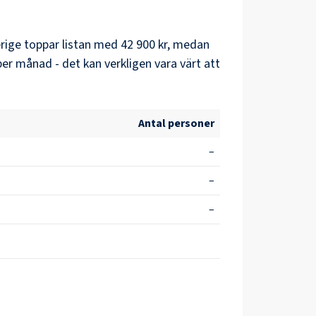
rige
toppar listan med
42 900 kr
, medan
per månad - det kan verkligen vara värt att
Antal personer
–
–
–