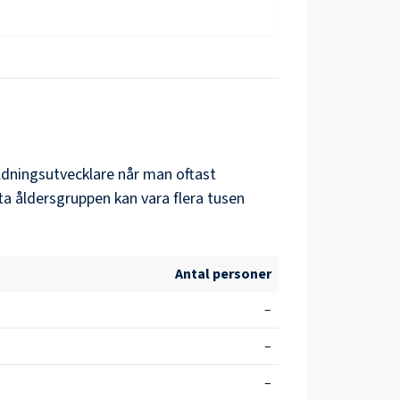
ldningsutvecklare
når man oftast
ta åldersgruppen kan vara flera tusen
Antal personer
–
–
–