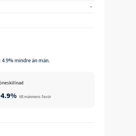
–
t
4.9
% mindre än
män
.
öneskillnad
+4.9%
till männens favör