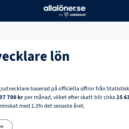
vecklare
lön
gsutvecklare
baserad på officiella siffror från Statisti
37 700 kr
per månad, vilket efter skatt blir cirka
25 6
 minskat med
1.3
% det senaste året.
ön