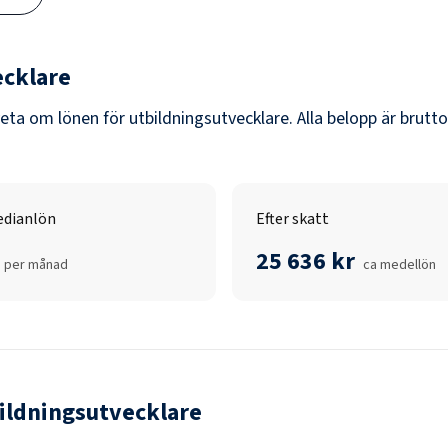
ecklare
veta om lönen för
utbildningsutvecklare
. Alla belopp är brutt
dianlön
Efter skatt
25 636 kr
per månad
ca medellön
ildningsutvecklare