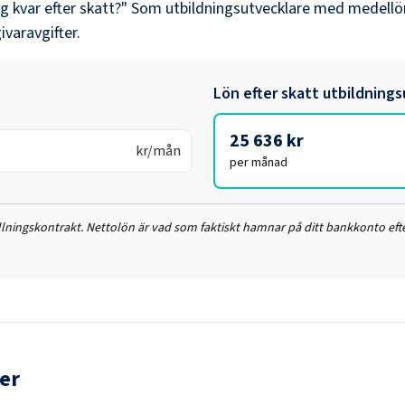
ag kvar efter skatt?" Som
utbildningsutvecklare
med medellö
ivaravgifter.
Lön efter skatt
utbildnings
25 636 kr
kr/mån
per månad
ällningskontrakt. Nettolön är vad som faktiskt hamnar på ditt bankkonto efte
er