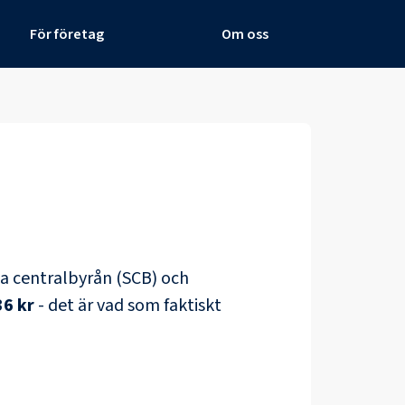
För företag
Om oss
ska centralbyrån (SCB) och
36 kr
- det är vad som faktiskt