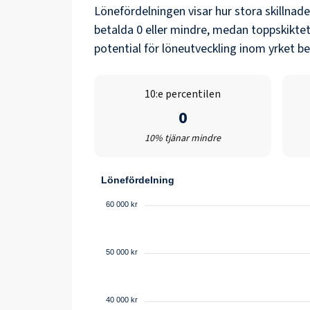
Lönefördelningen visar hur stora skillnad
betalda
0
eller mindre, medan toppskiktet
potential för löneutveckling inom yrket b
10:e percentilen
0
10% tjänar mindre
Lönefördelning
60 000 kr
50 000 kr
40 000 kr