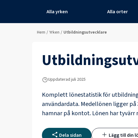
Alla yrken
Alla orter
Hem
/
Yrken
/
Utbildningsutvecklare
Utbildningsut
Uppdaterad juli 2025
Komplett lönestatistik för
utbildnin
användardata
. Medellönen ligger på
hamnar på kontot.
Lönen har tyvärr
Dela sidan
Lägg till din l