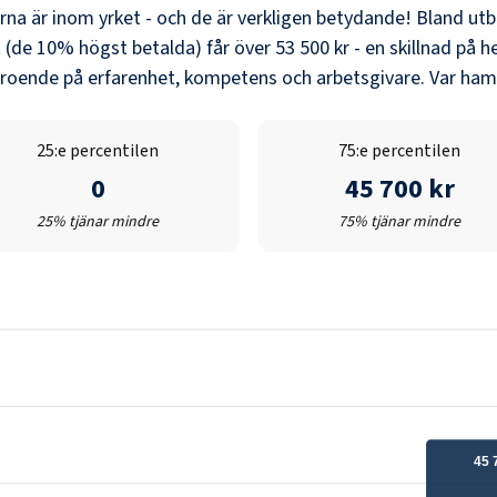
erna är inom yrket - och de är verkligen betydande! Bland
utb
 (de 10% högst betalda) får över
53 500 kr
- en skillnad på h
eroende på erfarenhet, kompetens och arbetsgivare. Var hamn
25:e percentilen
75:e percentilen
0
45 700 kr
25% tjänar mindre
75% tjänar mindre
45 