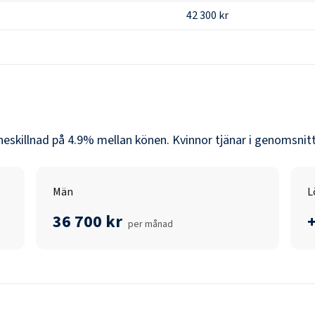
42 300 kr
neskillnad på
4.9
% mellan könen.
Kvinnor
tjänar i genomsnit
Män
L
36 700 kr
per månad