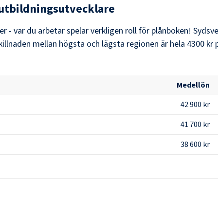
utbildningsutvecklare
er - var du arbetar spelar verkligen roll för plånboken!
Sydsve
Skillnaden mellan högsta och lägsta regionen är hela
4300 kr
Medellön
42 900 kr
41 700 kr
38 600 kr