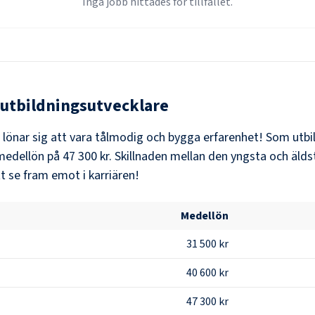
Inga jobb hittades för tillfället.
utbildningsutvecklare
t lönar sig att vara tålmodig och bygga erfarenhet! Som
utbi
medellön på
47 300 kr
. Skillnaden mellan den yngsta och älds
t se fram emot i karriären!
Medellön
31 500 kr
40 600 kr
47 300 kr