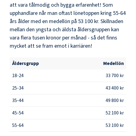
att vara tålmodig och bygga erfarenhet! Som
upphandlare
når man oftast lönetoppen kring
55-64
års ålder med en medellön på
53 100 kr
. Skillnaden
mellan den yngsta och äldsta åldersgruppen kan
vara flera tusen kronor per månad - så det finns
mycket att se fram emot i karriären!
Åldersgrupp
Medellön
18-24
33 700 kr
25-34
43 400 kr
35-44
49 800 kr
45-54
52 100 kr
55-64
53 100 kr