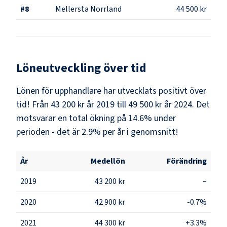
#
8
Mellersta Norrland
44 500 kr
Löneutveckling över tid
Lönen för upphandlare har utvecklats positivt över
tid! Från 43 200 kr år 2019 till 49 500 kr år 2024. Det
motsvarar en total ökning på 14.6% under
perioden - det är 2.9% per år i genomsnitt!
År
Medellön
Förändring
2019
43 200 kr
–
2020
42 900 kr
-0.7%
2021
44 300 kr
+3.3%