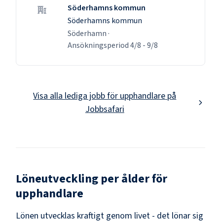
Söderhamns kommun
Söderhamns kommun
Söderhamn
·
Ansökningsperiod
4/8
-
9/8
Visa alla lediga jobb för
upphandlare
på
Jobbsafari
Löneutveckling per ålder för
upphandlare
Lönen utvecklas kraftigt genom livet - det lönar sig