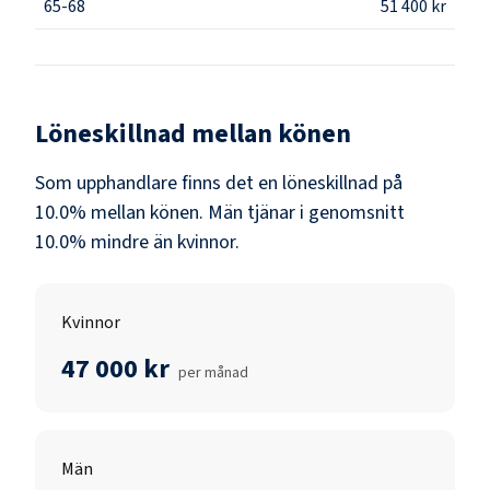
65-68
51 400 kr
Löneskillnad mellan könen
Som
upphandlare
finns det en löneskillnad på
10.0
% mellan könen.
Män
tjänar i genomsnitt
10.0
% mindre än
kvinnor
.
Kvinnor
47 000 kr
per månad
Män