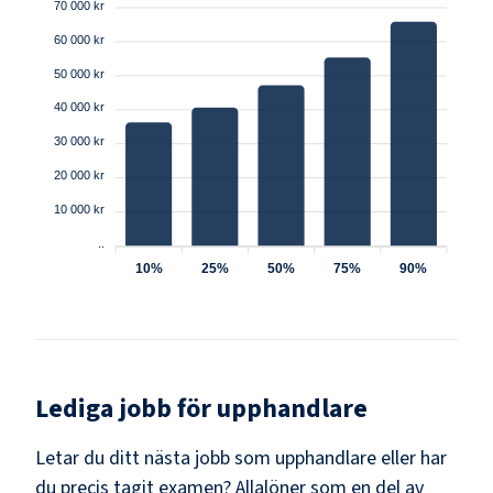
70 000 kr
60 000 kr
50 000 kr
40 000 kr
30 000 kr
20 000 kr
10 000 kr
..
10%
25%
50%
75%
90%
Lediga jobb för
upphandlare
Letar du ditt nästa jobb som
upphandlare
eller har
du precis tagit examen? Allalöner som en del av