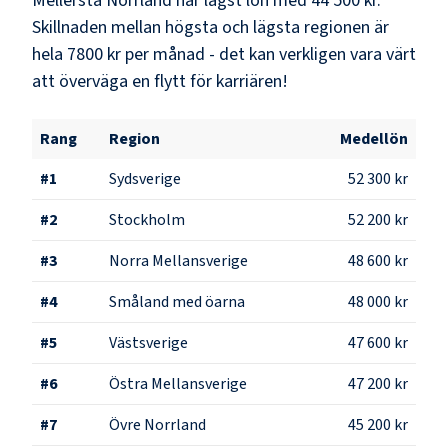
Mellersta Norrland
har lägst lön med
44 500 kr
.
Skillnaden mellan högsta och lägsta regionen är
hela
7800 kr
per månad - det kan verkligen vara värt
att överväga en flytt för karriären!
Rang
Region
Medellön
#
1
Sydsverige
52 300 kr
#
2
Stockholm
52 200 kr
#
3
Norra Mellansverige
48 600 kr
#
4
Småland med öarna
48 000 kr
#
5
Västsverige
47 600 kr
#
6
Östra Mellansverige
47 200 kr
#
7
Övre Norrland
45 200 kr