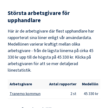
Största arbetsgivare för
upphandlare
Här är de arbetsgivare där flest
upphandlare
har
rapporterat sina löner enligt vår användardata.
Medellönen varierar kraftigt mellan olika
arbetsgivare - från de lägsta lönerna på cirka
45
330 kr
upp till de högsta på
45 330 kr
. Klicka på
arbetsgivaren för att se mer detaljerad
lönestatistik.
Arbetsgivare
Antal rapporter
Medellön
Tranemo kommun
2
st
45 330 kr