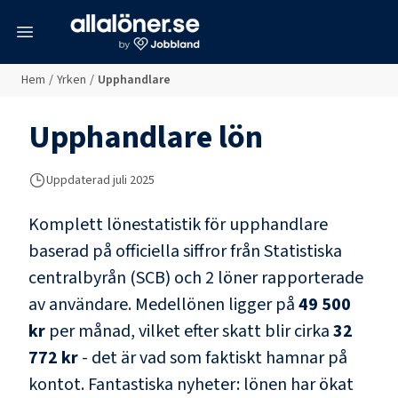
meny
Hem
/
Yrken
/
Upphandlare
Upphandlare
lön
Uppdaterad juli 2025
Komplett lönestatistik för
upphandlare
baserad på officiella siffror från Statistiska
centralbyrån (SCB) och
2 löner rapporterade
av användare
. Medellönen ligger på
49 500
kr
per månad, vilket efter skatt blir cirka
32
772 kr
- det är vad som faktiskt hamnar på
kontot.
Fantastiska nyheter: lönen har ökat