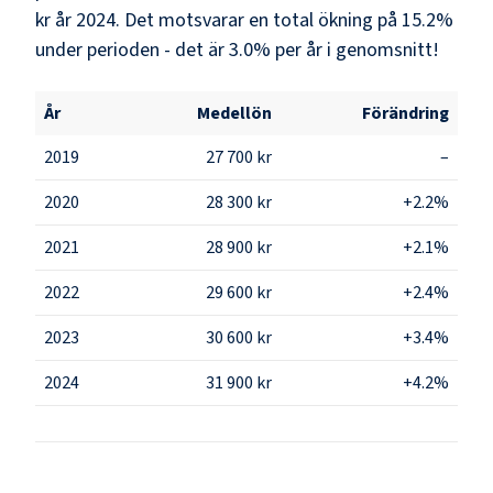
kr år 2024. Det motsvarar en total ökning på 15.2%
under perioden - det är 3.0% per år i genomsnitt!
År
Medellön
Förändring
2019
27 700 kr
–
2020
28 300 kr
+2.2%
2021
28 900 kr
+2.1%
2022
29 600 kr
+2.4%
2023
30 600 kr
+3.4%
2024
31 900 kr
+4.2%