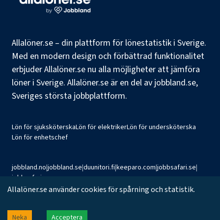
Allalöner.se – din plattform för lönestatistik i Sverige.
Med en modern design och förbättrad funktionalitet
erbjuder Allalöner.se nu alla möjligheter att jämföra
löner i Sverige. Allalöner.se är en del av jobbland.se,
Sveriges största jobbplattform.
Lön för sjuksköterska
Lön för elektriker
Lön för undersköterska
Lön för enhetschef
jobbland.no
|
jobbland.se
|
duunitori.fi
|
keeparo.com
|
jobbsafari.se
|
jobbsafari.no
Allalöner.se använder cookies för spårning och statistik.
©
2026
Jobbland AB
Neka
Acceptera