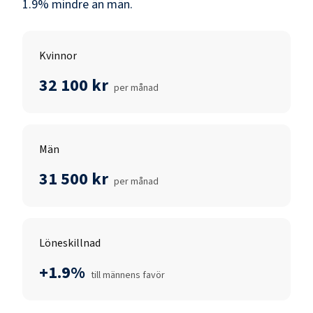
1.9
% mindre än
män
.
Kvinnor
32 100 kr
per månad
Män
31 500 kr
per månad
Löneskillnad
+1.9%
till männens favör