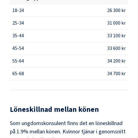
18-24
26 300 kr
25-34
31 000 kr
35-44
33 100 kr
45-54
33 600 kr
55-64
34 200 kr
65-68
34 700 kr
Löneskillnad mellan könen
Som
ungdomskonsulent
finns det en löneskillnad
på
1.9
% mellan könen.
Kvinnor
tjänar i genomsnitt