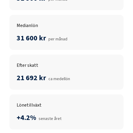
Medianlön
31 600 kr
per månad
Efter skatt
21 692 kr
ca medellön
Lönetillväxt
+4.2%
senaste året