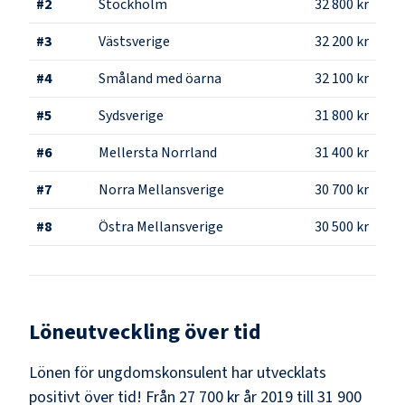
#
2
Stockholm
32 800 kr
#
3
Västsverige
32 200 kr
#
4
Småland med öarna
32 100 kr
#
5
Sydsverige
31 800 kr
#
6
Mellersta Norrland
31 400 kr
#
7
Norra Mellansverige
30 700 kr
#
8
Östra Mellansverige
30 500 kr
Löneutveckling över tid
Lönen för ungdomskonsulent har utvecklats
positivt över tid! Från 27 700 kr år 2019 till 31 900