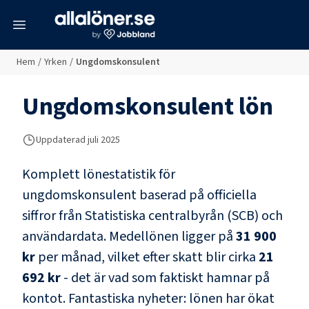
meny
Hem
/
Yrken
/
Ungdomskonsulent
Ungdomskonsulent
lön
Uppdaterad juli 2025
Komplett lönestatistik för
ungdomskonsulent
baserad på officiella
siffror från Statistiska centralbyrån (SCB) och
användardata
. Medellönen ligger på
31 900
kr
per månad, vilket efter skatt blir cirka
21
692 kr
- det är vad som faktiskt hamnar på
kontot.
Fantastiska nyheter: lönen har ökat