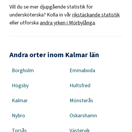
Vill du se mer djupgående statistik för
undersköterska
? Kolla in vår
rikstäckande statistik
eller utforska
andra yrken i
Mörbylånga
.
Andra orter inom Kalmar län
Borgholm
Emmaboda
Högsby
Hultsfred
Kalmar
Mönsterås
Nybro
Oskarshamn
Torsås
Västervik