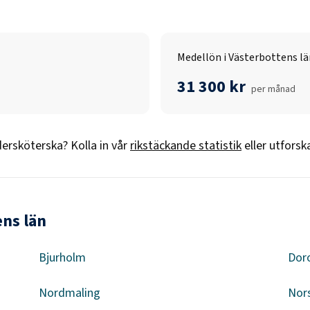
Medellön i Västerbottens lä
31 300 kr
per månad
ersköterska
? Kolla in vår
rikstäckande statistik
eller utforsk
ens län
Bjurholm
Dor
Nordmaling
Nor