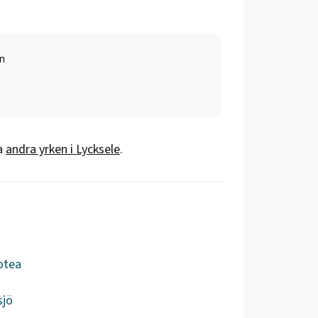
n
a
andra yrken i
Lycksele
.
otea
sjö