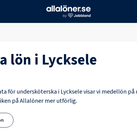
a
lön i
Lycksele
ata för
undersköterska
i
Lycksele
visar vi medellön på 
iken på Allalöner mer utförlig.
ön