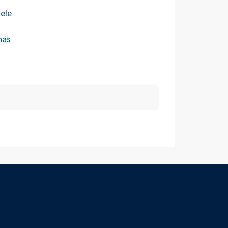
ele
näs