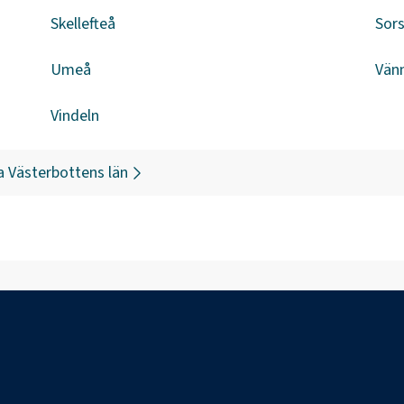
Skellefteå
Sors
Umeå
Vän
Vindeln
a
Västerbottens län