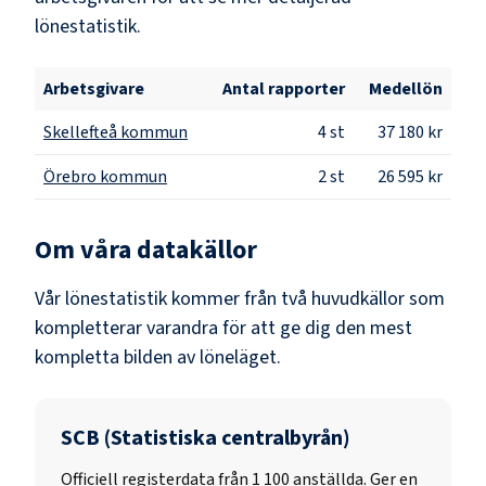
lönestatistik.
Arbetsgivare
Antal rapporter
Medellön
Skellefteå kommun
4
st
37 180 kr
Örebro kommun
2
st
26 595 kr
Om våra datakällor
Vår lönestatistik kommer från två huvudkällor som
kompletterar varandra för att ge dig den mest
kompletta bilden av löneläget.
SCB (Statistiska centralbyrån)
Officiell registerdata från
1 100
anställda. Ger en