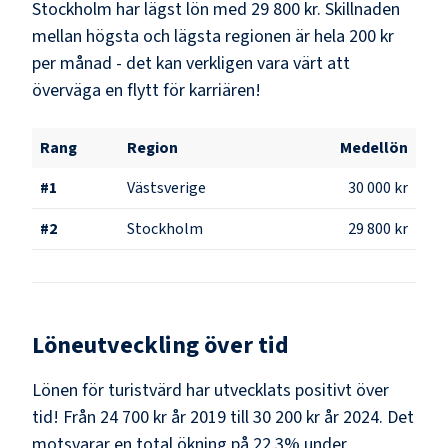
Stockholm
har lägst lön med
29 800 kr
. Skillnaden
mellan högsta och lägsta regionen är hela
200 kr
per månad - det kan verkligen vara värt att
överväga en flytt för karriären!
Rang
Region
Medellön
#
1
Västsverige
30 000 kr
#
2
Stockholm
29 800 kr
Löneutveckling över tid
Lönen för turistvärd har utvecklats positivt över
tid! Från 24 700 kr år 2019 till 30 200 kr år 2024. Det
motsvarar en total ökning på 22.3% under