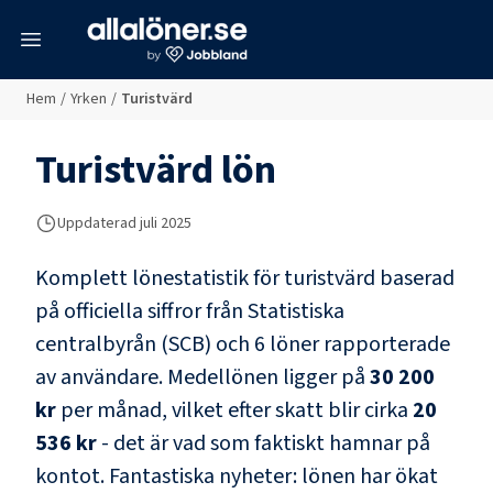
meny
Hem
/
Yrken
/
Turistvärd
Turistvärd
lön
Uppdaterad juli 2025
Komplett lönestatistik för
turistvärd
baserad
på officiella siffror från Statistiska
centralbyrån (SCB) och
6 löner rapporterade
av användare
. Medellönen ligger på
30 200
kr
per månad, vilket efter skatt blir cirka
20
536 kr
- det är vad som faktiskt hamnar på
kontot.
Fantastiska nyheter: lönen har ökat