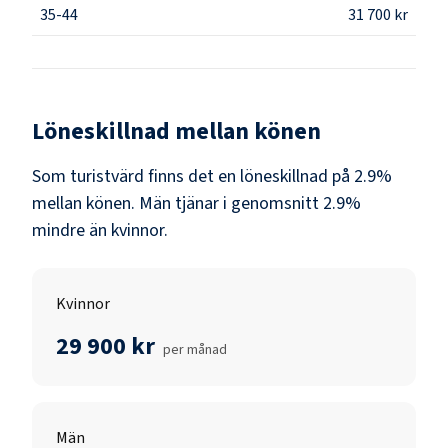
35-44
31 700 kr
Löneskillnad mellan könen
Som
turistvärd
finns det en löneskillnad på
2.9
%
mellan könen.
Män
tjänar i genomsnitt
2.9
%
mindre än
kvinnor
.
Kvinnor
29 900 kr
per månad
Män