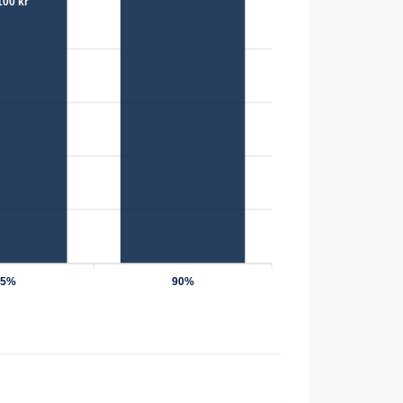
100 kr
75%
90%