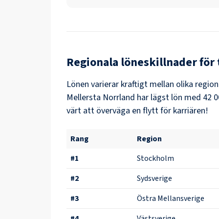
Regionala löneskillnader för
Lönen varierar kraftigt mellan olika region
Mellersta Norrland
har lägst lön med
42 0
värt att överväga en flytt för karriären!
Rang
Region
#
1
Stockholm
#
2
Sydsverige
#
3
Östra Mellansverige
#
4
Västsverige