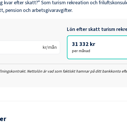
ag kvar efter skatt?" Som
turism rekreation och friluftskonsul
tt, pension och arbetsgivaravgifter.
Lön efter skatt
turism rekr
31 332 kr
kr/mån
per månad
ällningskontrakt. Nettolön är vad som faktiskt hamnar på ditt bankkonto efte
er