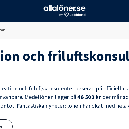
ter
ion och friluftskonsu
reation och friluftskonsulenter
baserad på officiella s
användare
. Medellönen ligger på
46 500 kr
per månad, v
kontot.
Fantastiska nyheter: lönen har ökat med hela
ön