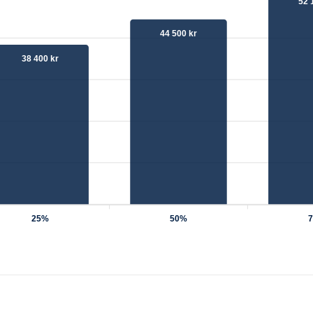
52 
44 500 kr
38 400 kr
25%
50%