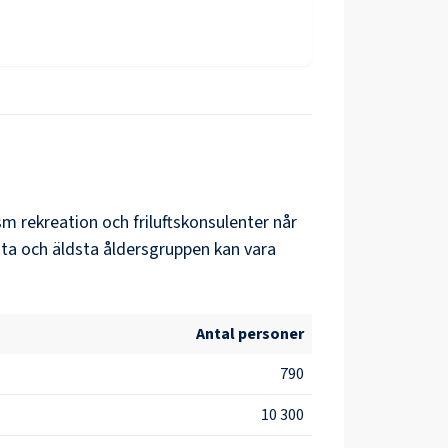
sm rekreation och friluftskonsulenter
når
sta och äldsta åldersgruppen kan vara
Antal personer
790
10 300