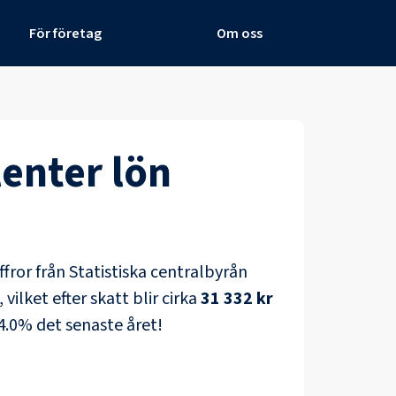
För företag
Om oss
lenter
lön
iffror från Statistiska centralbyrån
ilket efter skatt blir cirka
31 332 kr
4.0
% det senaste året!