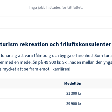
Inga jobb hittades för tillfället.
turism rekreation och friluftskonsulenter
t lönar sig att vara tålmodig och bygga erfarenhet! Som
turi
der med en medellön på
49 900 kr
. Skillnaden mellan den yng
s mycket att se fram emot i karriären!
Medellön
31 300 kr
39 900 kr