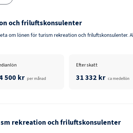
on och friluftskonsulenter
veta om lönen för
turism rekreation och friluftskonsulenter
. 
dianlön
Efter skatt
4 500 kr
31 332 kr
per månad
ca medellön
ism rekreation och friluftskonsulenter