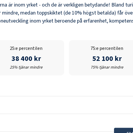
erna är inom yrket - och de är verkligen betydande! Bland
tur
r mindre, medan toppskiktet (de 10% högst betalda) får öve
r löneutveckling inom yrket beroende på erfarenhet, kompetens
25:e percentilen
75:e percentilen
38 400 kr
52 100 kr
25% tjänar mindre
75% tjänar mindre