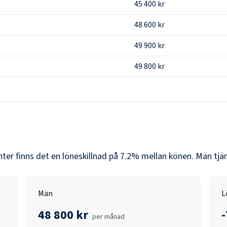
45 400 kr
48 600 kr
49 900 kr
49 800 kr
nter
finns det en löneskillnad på
7.2
% mellan könen.
Män
tjä
Män
L
48 800 kr
per månad