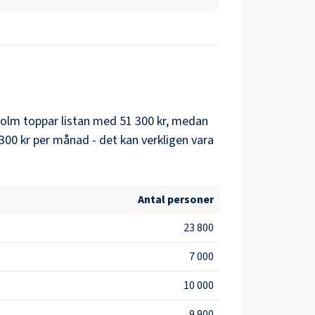
holm
toppar listan med
51 300 kr
, medan
300 kr
per månad - det kan verkligen vara
Antal personer
23 800
7 000
10 000
9 900