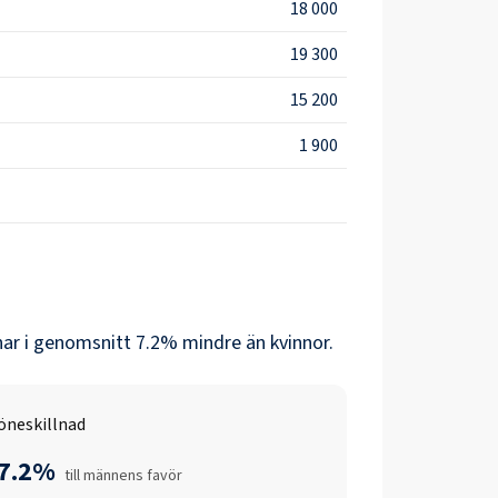
18 000
19 300
15 200
1 900
nar i genomsnitt
7.2
% mindre än
kvinnor
.
öneskillnad
-7.2%
till männens favör