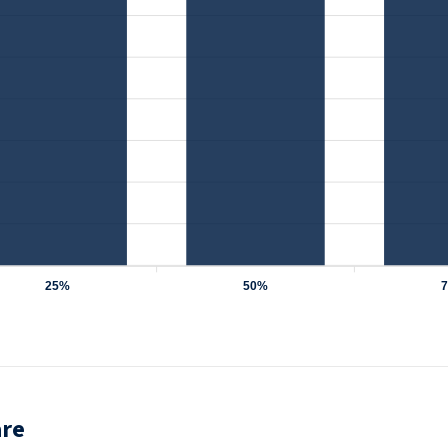
25%
50%
are