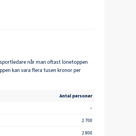
sportledare
når man oftast lönetoppen
ppen kan vara flera tusen kronor per
Antal personer
–
2 700
2 800