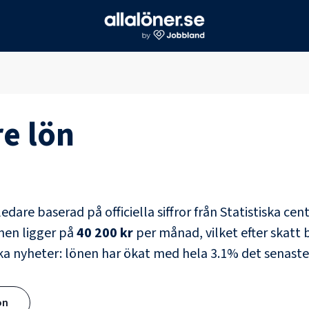
re
lön
ledare
baserad på officiella siffror från Statistiska ce
nen ligger på
40 200 kr
per månad, vilket efter skatt b
ka nyheter: lönen har ökat med hela
3.1
% det senaste
ön