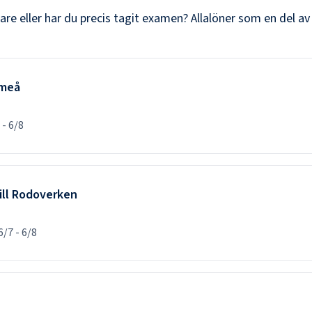
dare
eller har du precis tagit examen? Allalöner som en del av
Umeå
-
6/8
ill Rodoverken
6/7
-
6/8