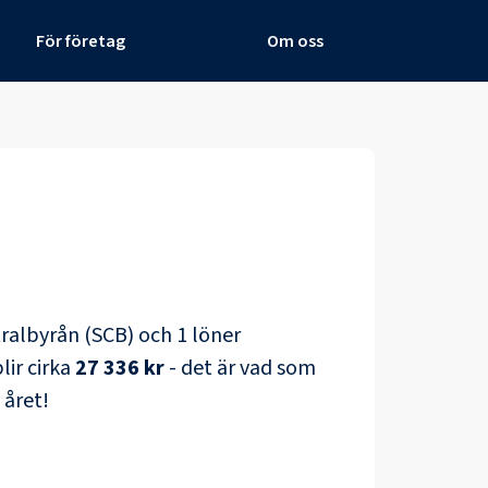
För företag
Om oss
ntralbyrån (SCB) och
1 löner
lir cirka
27 336 kr
- det är vad som
 året!