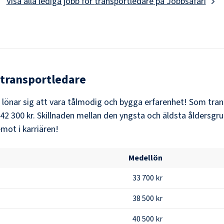
Visa alla lediga jobb för
transportledare
på Jobbsafari
transportledare
t lönar sig att vara tålmodig och bygga erfarenhet! Som
tran
42 300 kr
. Skillnaden mellan den yngsta och äldsta åldersgru
mot i karriären!
Medellön
33 700 kr
38 500 kr
40 500 kr