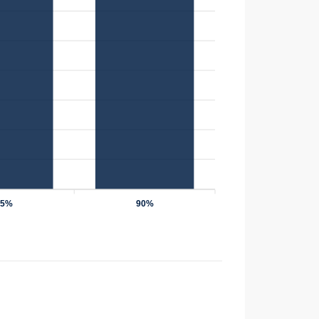
75%
90%