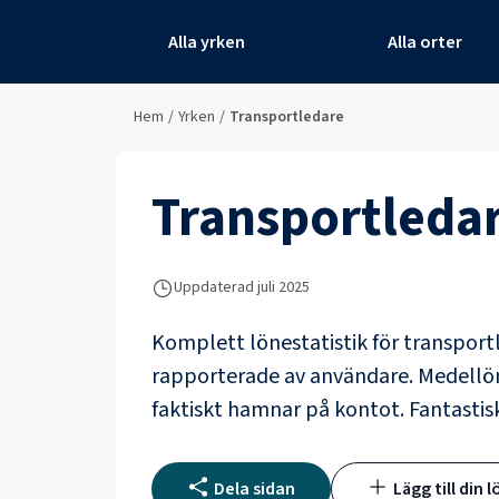
Alla yrken
Alla orter
Hem
/
Yrken
/
Transportledare
Transportleda
Uppdaterad juli 2025
Komplett lönestatistik för
transport
rapporterade av användare
. Medellö
faktiskt hamnar på kontot.
Fantastis
Dela sidan
Lägg till din l