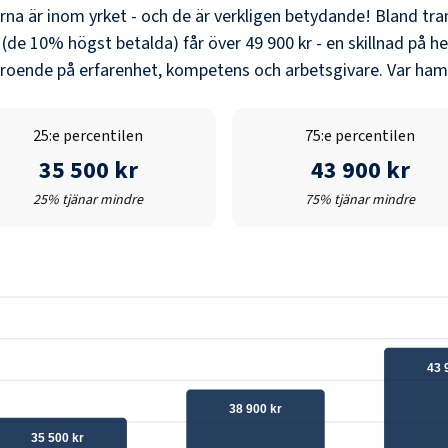
erna är inom yrket - och de är verkligen betydande! Bland
tra
 (de 10% högst betalda) får över
49 900 kr
- en skillnad på he
eroende på erfarenhet, kompetens och arbetsgivare. Var hamn
25:e percentilen
75:e percentilen
35 500 kr
43 900 kr
25% tjänar mindre
75% tjänar mindre
43 
38 900 kr
35 500 kr