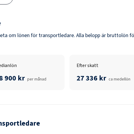
e
veta om lönen för
transportledare
. Alla belopp är bruttolön f
dianlön
Efter skatt
8 900 kr
27 336 kr
per månad
ca medellön
nsportledare