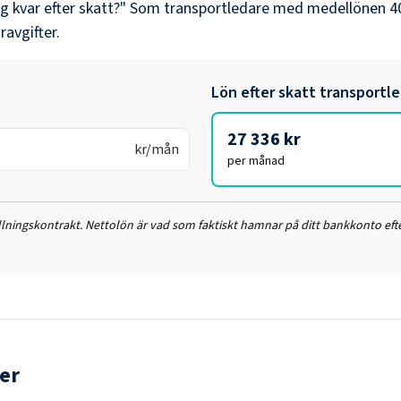
ag kvar efter skatt?" Som
transportledare
med medellönen
4
ravgifter.
Lön efter skatt
transportl
27 336 kr
kr/mån
per månad
ällningskontrakt. Nettolön är vad som faktiskt hamnar på ditt bankkonto efte
er