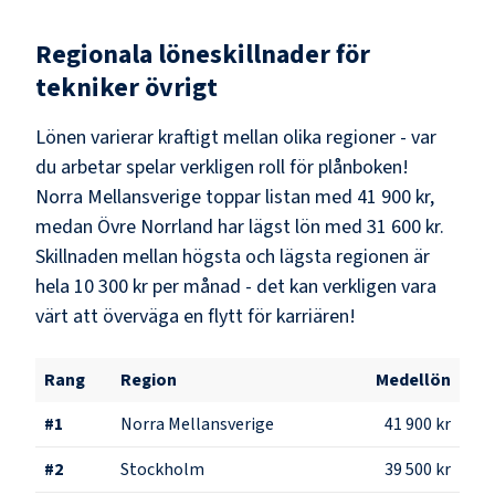
Regionala löneskillnader för
tekniker övrigt
Lönen varierar kraftigt mellan olika regioner - var
du arbetar spelar verkligen roll för plånboken!
Norra Mellansverige
toppar listan med
41 900 kr
,
medan
Övre Norrland
har lägst lön med
31 600 kr
.
Skillnaden mellan högsta och lägsta regionen är
hela
10 300 kr
per månad - det kan verkligen vara
värt att överväga en flytt för karriären!
Rang
Region
Medellön
#
1
Norra Mellansverige
41 900 kr
#
2
Stockholm
39 500 kr