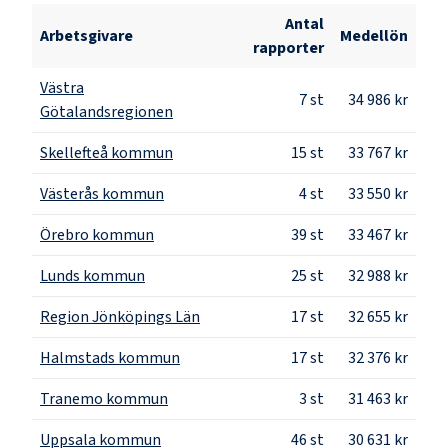
Antal
Arbetsgivare
Medellön
rapporter
Västra
7
st
34 986 kr
Götalandsregionen
Skellefteå kommun
15
st
33 767 kr
Västerås kommun
4
st
33 550 kr
Örebro kommun
39
st
33 467 kr
Lunds kommun
25
st
32 988 kr
Region Jönköpings Län
17
st
32 655 kr
Halmstads kommun
17
st
32 376 kr
Tranemo kommun
3
st
31 463 kr
Uppsala kommun
46
st
30 631 kr