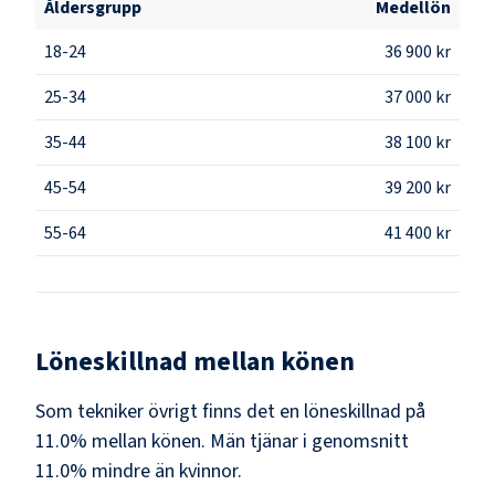
Åldersgrupp
Medellön
18-24
36 900 kr
25-34
37 000 kr
35-44
38 100 kr
45-54
39 200 kr
55-64
41 400 kr
Löneskillnad mellan könen
Som
tekniker övrigt
finns det en löneskillnad på
11.0
% mellan könen.
Män
tjänar i genomsnitt
11.0
% mindre än
kvinnor
.