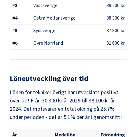
#
3
Västsverige
39 200 kr
#
4
Östra Mellansverige
38 300 kr
#
5
Sydsverige
37 800 kr
#
6
Övre Norrland
31 600 kr
Löneutveckling över tid
Lönen för tekniker övrigt har utvecklats positivt
över tid! Från 30 300 kr år 2019 till 38 100 kr år
2024. Det motsvarar en total ökning på 25.7%
under perioden - det är 5.1% per år i genomsnitt!
År
Medellön
Förändring