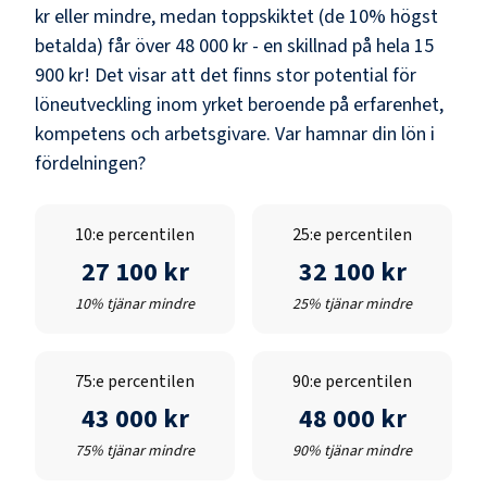
kr
eller mindre, medan toppskiktet (de 10% högst
betalda) får över
48 000 kr
- en skillnad på hela
15
900 kr
! Det visar att det finns stor potential för
löneutveckling inom yrket beroende på erfarenhet,
kompetens och arbetsgivare. Var hamnar din lön i
fördelningen?
10:e percentilen
25:e percentilen
27 100 kr
32 100 kr
10% tjänar mindre
25% tjänar mindre
75:e percentilen
90:e percentilen
43 000 kr
48 000 kr
75% tjänar mindre
90% tjänar mindre