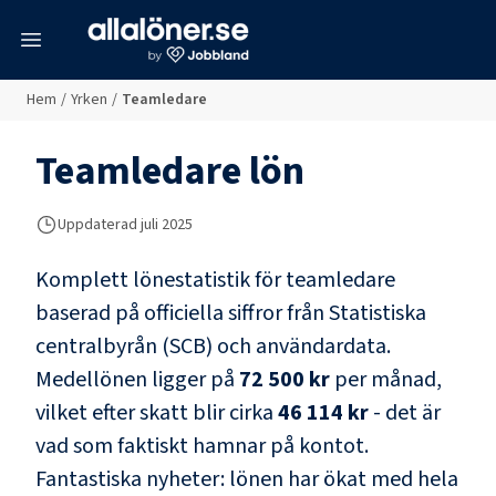
meny
Hem
/
Yrken
/
Teamledare
Teamledare
lön
Uppdaterad juli 2025
Komplett lönestatistik för
teamledare
baserad på officiella siffror från Statistiska
centralbyrån (SCB) och
användardata
.
Medellönen ligger på
72 500 kr
per månad,
vilket efter skatt blir cirka
46 114 kr
- det är
vad som faktiskt hamnar på kontot.
Fantastiska nyheter: lönen har ökat med hela