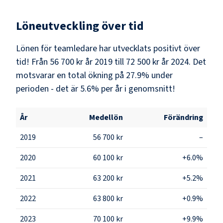
Löneutveckling över tid
Lönen för teamledare har utvecklats positivt över
tid! Från 56 700 kr år 2019 till 72 500 kr år 2024. Det
motsvarar en total ökning på 27.9% under
perioden - det är 5.6% per år i genomsnitt!
År
Medellön
Förändring
2019
56 700 kr
–
2020
60 100 kr
+6.0%
2021
63 200 kr
+5.2%
2022
63 800 kr
+0.9%
2023
70 100 kr
+9.9%