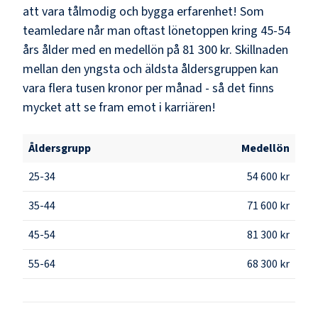
att vara tålmodig och bygga erfarenhet! Som
teamledare
når man oftast lönetoppen kring
45-54
års ålder med en medellön på
81 300 kr
. Skillnaden
mellan den yngsta och äldsta åldersgruppen kan
vara flera tusen kronor per månad - så det finns
mycket att se fram emot i karriären!
Åldersgrupp
Medellön
25-34
54 600 kr
35-44
71 600 kr
45-54
81 300 kr
55-64
68 300 kr