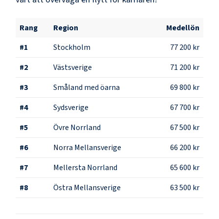
Rang
Region
Medellön
#
1
Stockholm
77 200 kr
#
2
Västsverige
71 200 kr
#
3
Småland med öarna
69 800 kr
#
4
Sydsverige
67 700 kr
#
5
Övre Norrland
67 500 kr
#
6
Norra Mellansverige
66 200 kr
#
7
Mellersta Norrland
65 600 kr
#
8
Östra Mellansverige
63 500 kr