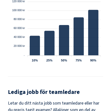
120 000 kr
100 000 kr
80 000 kr
60 000 kr
40 000 kr
20 000 kr
..
10%
25%
50%
75%
90%
Lediga jobb för
teamledare
Letar du ditt nästa jobb som
teamledare
eller har
du precis tagit examen? Allalöner som en del av