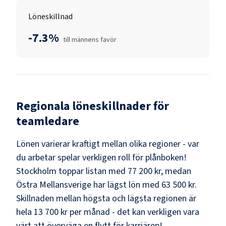
Löneskillnad
-7.3%
till männens favör
Regionala löneskillnader för
teamledare
Lönen varierar kraftigt mellan olika regioner - var
du arbetar spelar verkligen roll för plånboken!
Stockholm
toppar listan med
77 200 kr
, medan
Östra Mellansverige
har lägst lön med
63 500 kr
.
Skillnaden mellan högsta och lägsta regionen är
hela
13 700 kr
per månad - det kan verkligen vara
värt att överväga en flytt för karriären!