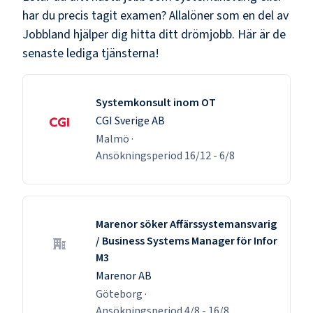
har du precis tagit examen? Allalöner som en del av
Jobbland hjälper dig hitta ditt drömjobb. Här är de
senaste lediga tjänsterna!
Systemkonsult inom OT
CGI Sverige AB
Malmö
·
Ansökningsperiod
16/12
-
6/8
Marenor söker Affärssystemansvarig
/ Business Systems Manager för Infor
M3
Marenor AB
Göteborg
·
Ansökningsperiod
4/8
-
16/8