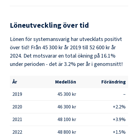
Löneutveckling över tid
Lönen för systemansvarig har utvecklats positivt
över tid! Från 45 300 kr år 2019 till 52 600 kr år
2024. Det motsvarar en total ökning på 16.1%
under perioden - det är 3.2% per år i genomsnitt!
År
Medellön
Förändring
2019
45 300 kr
–
2020
46 300 kr
+2.2%
2021
48 100 kr
+3.9%
2022
48 800 kr
+1.5%