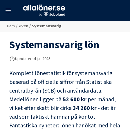
meny
Hem
/
Yrken
/
Systemansvarig
Systemansvarig
lön
Uppdaterad juli 2025
Komplett lönestatistik för
systemansvarig
baserad på officiella siffror från Statistiska
centralbyrån (SCB) och
användardata
.
Medellönen ligger på
52 600 kr
per månad,
vilket efter skatt blir cirka
34 260 kr
- det är
vad som faktiskt hamnar på kontot.
Fantastiska nyheter: lönen har ökat med hela