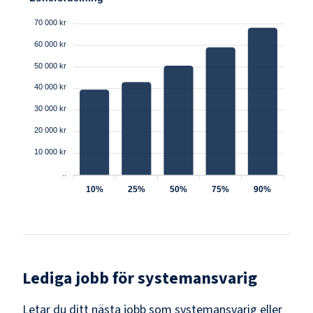
70 000 kr
60 000 kr
50 000 kr
40 000 kr
30 000 kr
20 000 kr
10 000 kr
..
10%
25%
50%
75%
90%
Lediga jobb för
systemansvarig
Letar du ditt nästa jobb som
systemansvarig
eller