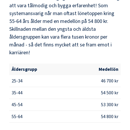
att vara tålmodig och bygga erfarenhet! Som
systemansvarig
når man oftast lönetoppen kring
55-64
års ålder med en medellön på
54 800 kr
.
Skillnaden mellan den yngsta och äldsta
åldersgruppen kan vara flera tusen kronor per
månad - så det finns mycket att se fram emot i
karriären!
Åldersgrupp
Medellön
25-34
46 700 kr
35-44
54 500 kr
45-54
53 300 kr
55-64
54 800 kr