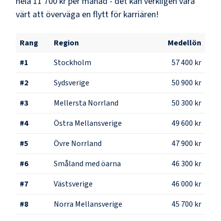
hela
11 700 kr
per månad - det kan verkligen vara
värt att överväga en flytt för karriären!
Rang
Region
Medellön
#
1
Stockholm
57 400 kr
#
2
Sydsverige
50 900 kr
#
3
Mellersta Norrland
50 300 kr
#
4
Östra Mellansverige
49 600 kr
#
5
Övre Norrland
47 900 kr
#
6
Småland med öarna
46 300 kr
#
7
Västsverige
46 000 kr
#
8
Norra Mellansverige
45 700 kr