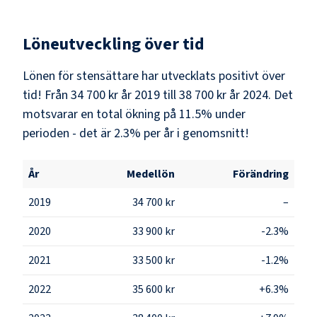
Löneutveckling över tid
Lönen för stensättare har utvecklats positivt över
tid! Från 34 700 kr år 2019 till 38 700 kr år 2024. Det
motsvarar en total ökning på 11.5% under
perioden - det är 2.3% per år i genomsnitt!
År
Medellön
Förändring
2019
34 700 kr
–
2020
33 900 kr
-2.3%
2021
33 500 kr
-1.2%
2022
35 600 kr
+6.3%