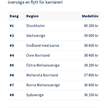
överväga en flytt för karriären!
Rang
Region
Medellön
#
1
Stockholm
40 200 kr
#
2
Västsverige
39 000 kr
#
3
Småland med öarna
38 600 kr
#
4
Övre Norrland
38 400 kr
#
5
Östra Mellansverige
38 200 kr
#
6
Mellersta Norrland
37 800 kr
#
7
Norra Mellansverige
36 600 kr
#
8
Sydsverige
36 100 kr