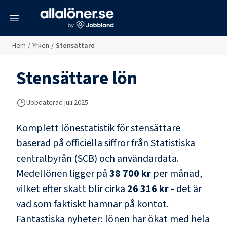
meny
Hem
/
Yrken
/
Stensättare
Stensättare
lön
Uppdaterad juli 2025
Komplett lönestatistik för
stensättare
baserad på officiella siffror från Statistiska
centralbyrån (SCB) och
användardata
.
Medellönen ligger på
38 700 kr
per månad,
vilket efter skatt blir cirka
26 316 kr
- det är
vad som faktiskt hamnar på kontot.
Fantastiska nyheter: lönen har ökat med hela