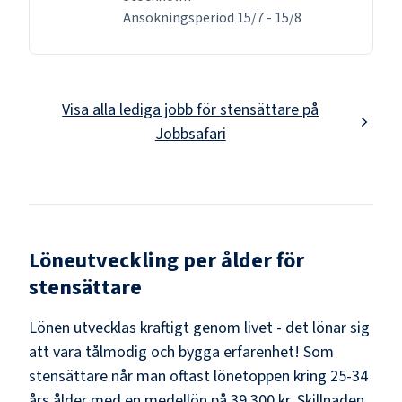
Ansökningsperiod
15/7
-
15/8
Visa alla lediga jobb för
stensättare
på
Jobbsafari
Löneutveckling per ålder för
stensättare
Lönen utvecklas kraftigt genom livet - det lönar sig
att vara tålmodig och bygga erfarenhet! Som
stensättare
når man oftast lönetoppen kring
25-34
års ålder med en medellön på
39 300 kr
. Skillnaden