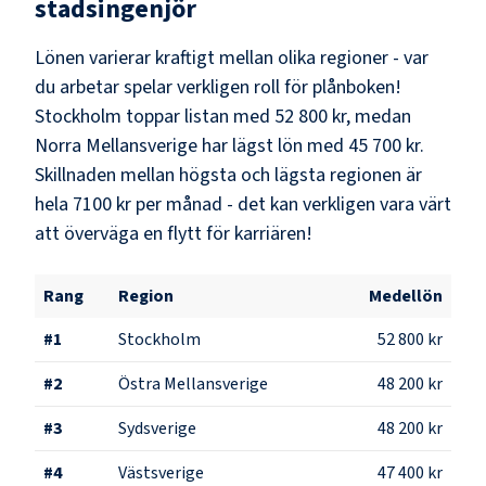
stadsingenjör
Lönen varierar kraftigt mellan olika regioner - var
du arbetar spelar verkligen roll för plånboken!
Stockholm
toppar listan med
52 800 kr
, medan
Norra Mellansverige
har lägst lön med
45 700 kr
.
Skillnaden mellan högsta och lägsta regionen är
hela
7100 kr
per månad - det kan verkligen vara värt
att överväga en flytt för karriären!
Rang
Region
Medellön
#
1
Stockholm
52 800 kr
#
2
Östra Mellansverige
48 200 kr
#
3
Sydsverige
48 200 kr
#
4
Västsverige
47 400 kr