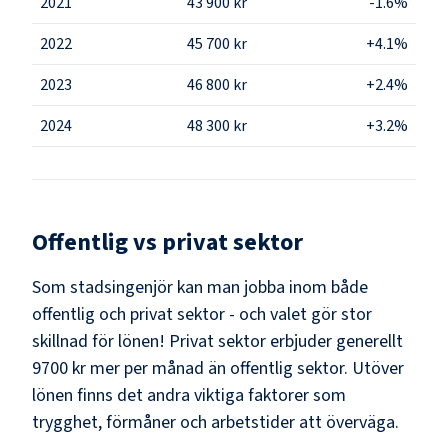
2021
43 900 kr
-1.6%
2022
45 700 kr
+4.1%
2023
46 800 kr
+2.4%
2024
48 300 kr
+3.2%
Offentlig vs privat sektor
Som
stadsingenjör
kan man jobba inom både
offentlig och privat sektor - och valet gör stor
skillnad för lönen!
Privat sektor erbjuder generellt
9700 kr mer per månad än offentlig sektor.
Utöver
lönen finns det andra viktiga faktorer som
trygghet, förmåner och arbetstider att överväga.