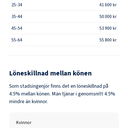
25-34
41 600 kr
35-44
50 000 kr
45-54
53 900 kr
55-64
55 800 kr
Löneskillnad mellan könen
Som
stadsingenjör
finns det en löneskillnad på
4.5
% mellan könen.
Män
tjänar i genomsnitt
4.5
%
mindre än
kvinnor
.
Kvinnor