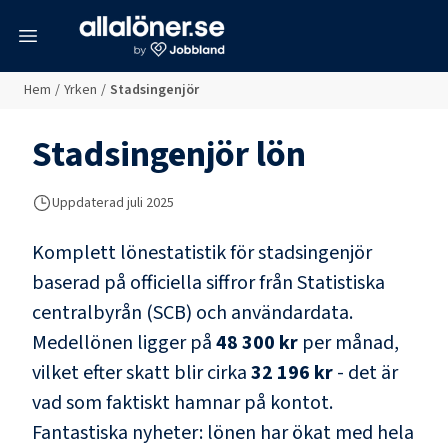
meny
Hem
/
Yrken
/
Stadsingenjör
Stadsingenjör
lön
Uppdaterad juli 2025
Komplett lönestatistik för
stadsingenjör
baserad på officiella siffror från Statistiska
centralbyrån (SCB) och
användardata
.
Medellönen ligger på
48 300 kr
per månad,
vilket efter skatt blir cirka
32 196 kr
- det är
vad som faktiskt hamnar på kontot.
Fantastiska nyheter: lönen har ökat med hela