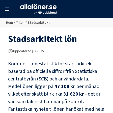
meny
Hem
/
Yrken
/
Stadsarkitekt
Stadsarkitekt
lön
Uppdaterad juli 2025
Komplett lönestatistik för
stadsarkitekt
baserad på officiella siffror från Statistiska
centralbyrån (SCB) och
användardata
.
Medellönen ligger på
47 100 kr
per månad,
vilket efter skatt blir cirka
31 620 kr
- det är
vad som faktiskt hamnar på kontot.
Fantastiska nyheter: lönen har ökat med hela