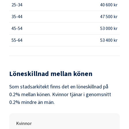
25-34
40 600 kr
35-44
47 500 kr
45-54
53 000 kr
55-64
53 400 kr
Löneskillnad mellan könen
Som
stadsarkitekt
finns det en löneskillnad på
0.2
% mellan könen.
Kvinnor
tjänar i genomsnitt
0.2
% mindre än
män
.
Kvinnor