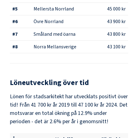
#
5
Mellersta Norrland
45 000 kr
#
6
Övre Norrland
43 900 kr
#
7
Småland med öarna
43 800 kr
#
8
Norra Mellansverige
43 100 kr
Löneutveckling över tid
Lönen för stadsarkitekt har utvecklats positivt över
tid! Från 41 700 kr år 2019 till 47 100 kr år 2024. Det
motsvarar en total ökning på 12.9% under
perioden - det är 2.6% per år i genomsnitt!