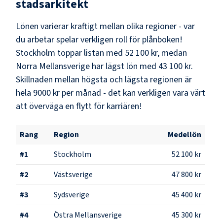
stadsarkitekt
Lönen varierar kraftigt mellan olika regioner - var
du arbetar spelar verkligen roll för plånboken!
Stockholm
toppar listan med
52 100 kr
, medan
Norra Mellansverige
har lägst lön med
43 100 kr
.
Skillnaden mellan högsta och lägsta regionen är
hela
9000 kr
per månad - det kan verkligen vara värt
att överväga en flytt för karriären!
Rang
Region
Medellön
#
1
Stockholm
52 100 kr
#
2
Västsverige
47 800 kr
#
3
Sydsverige
45 400 kr
#
4
Östra Mellansverige
45 300 kr