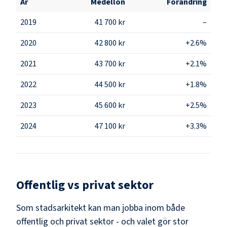
År
Medellön
Förändring
2019
41 700 kr
–
2020
42 800 kr
+2.6%
2021
43 700 kr
+2.1%
2022
44 500 kr
+1.8%
2023
45 600 kr
+2.5%
2024
47 100 kr
+3.3%
Offentlig vs privat sektor
Som
stadsarkitekt
kan man jobba inom både
offentlig och privat sektor - och valet gör stor