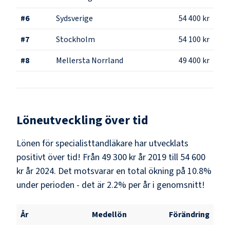
#
6
Sydsverige
54 400 kr
#
7
Stockholm
54 100 kr
#
8
Mellersta Norrland
49 400 kr
Löneutveckling över tid
Lönen för specialisttandläkare har utvecklats
positivt över tid! Från 49 300 kr år 2019 till 54 600
kr år 2024. Det motsvarar en total ökning på 10.8%
under perioden - det är 2.2% per år i genomsnitt!
År
Medellön
Förändring