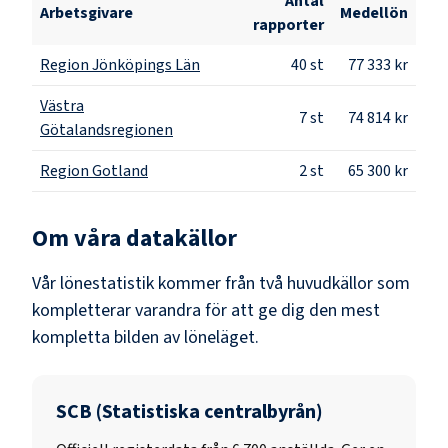
Antal
Arbetsgivare
Medellön
rapporter
Region Jönköpings Län
40
st
77 333 kr
Västra
7
st
74 814 kr
Götalandsregionen
Region Gotland
2
st
65 300 kr
Om våra datakällor
Vår lönestatistik kommer från två huvudkällor som
kompletterar varandra för att ge dig den mest
kompletta bilden av löneläget.
SCB (Statistiska centralbyrån)