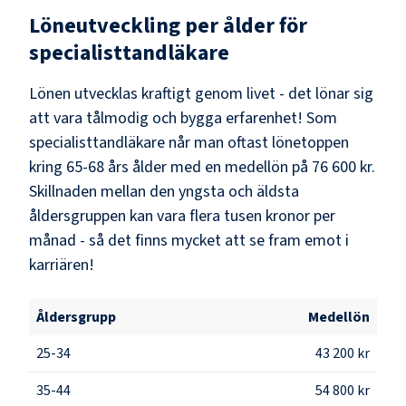
Löneutveckling per ålder för
specialisttandläkare
Lönen utvecklas kraftigt genom livet - det lönar sig
att vara tålmodig och bygga erfarenhet! Som
specialisttandläkare
når man oftast lönetoppen
kring
65-68
års ålder med en medellön på
76 600 kr
.
Skillnaden mellan den yngsta och äldsta
åldersgruppen kan vara flera tusen kronor per
månad - så det finns mycket att se fram emot i
karriären!
Åldersgrupp
Medellön
25-34
43 200 kr
35-44
54 800 kr