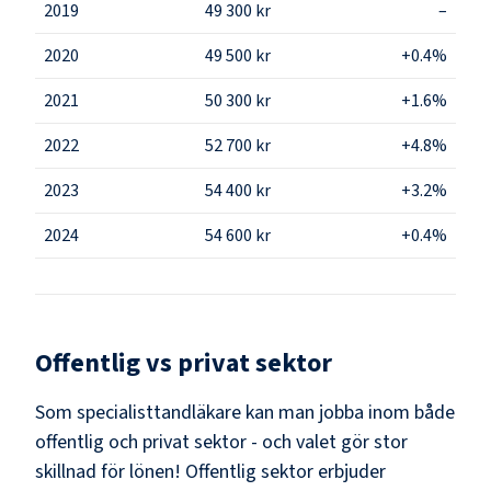
2019
49 300 kr
–
2020
49 500 kr
+0.4%
2021
50 300 kr
+1.6%
2022
52 700 kr
+4.8%
2023
54 400 kr
+3.2%
2024
54 600 kr
+0.4%
Offentlig vs privat sektor
Som
specialisttandläkare
kan man jobba inom både
offentlig och privat sektor - och valet gör stor
skillnad för lönen!
Offentlig sektor erbjuder