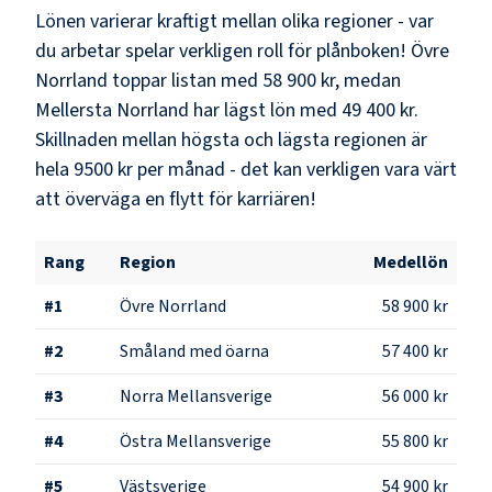
Lönen varierar kraftigt mellan olika regioner - var
du arbetar spelar verkligen roll för plånboken!
Övre
Norrland
toppar listan med
58 900 kr
, medan
Mellersta Norrland
har lägst lön med
49 400 kr
.
Skillnaden mellan högsta och lägsta regionen är
hela
9500 kr
per månad - det kan verkligen vara värt
att överväga en flytt för karriären!
Rang
Region
Medellön
#
1
Övre Norrland
58 900 kr
#
2
Småland med öarna
57 400 kr
#
3
Norra Mellansverige
56 000 kr
#
4
Östra Mellansverige
55 800 kr
#
5
Västsverige
54 900 kr