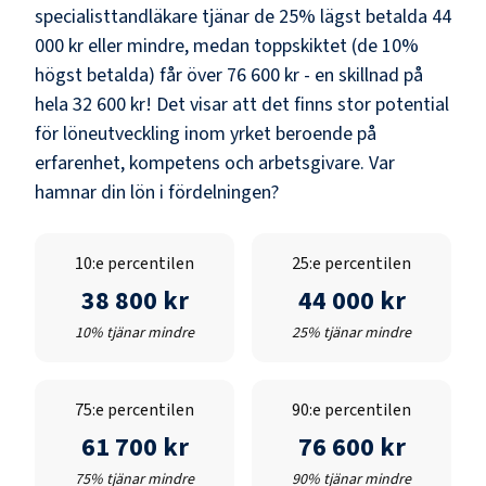
specialisttandläkare
tjänar de 25% lägst betalda
44
000 kr
eller mindre, medan toppskiktet (de 10%
högst betalda) får över
76 600 kr
- en skillnad på
hela
32 600 kr
! Det visar att det finns stor potential
för löneutveckling inom yrket beroende på
erfarenhet, kompetens och arbetsgivare. Var
hamnar din lön i fördelningen?
10:e percentilen
25:e percentilen
38 800 kr
44 000 kr
10% tjänar mindre
25% tjänar mindre
75:e percentilen
90:e percentilen
61 700 kr
76 600 kr
75% tjänar mindre
90% tjänar mindre