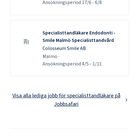
Ansökningsperiod
17/6
-
6/8
Specialisttandläkare Endodonti -
Smile Malmö Specialisttandvård
Colosseum Smile AB
Malmö
·
Ansökningsperiod
4/5
-
1/11
Visa alla lediga jobb för
specialisttandläkare
på
Jobbsafari