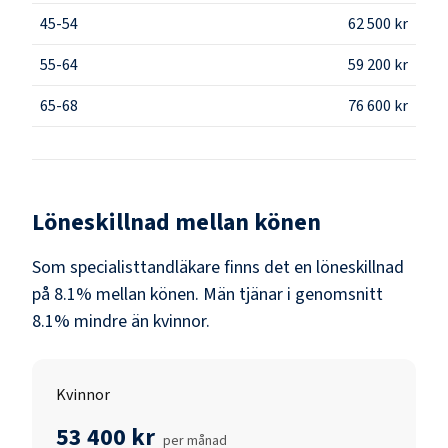
45-54
62 500 kr
55-64
59 200 kr
65-68
76 600 kr
Löneskillnad mellan könen
Som
specialisttandläkare
finns det en löneskillnad
på
8.1
% mellan könen.
Män
tjänar i genomsnitt
8.1
% mindre än
kvinnor
.
Kvinnor
53 400 kr
per månad