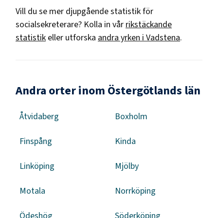
Vill du se mer djupgående statistik för
socialsekreterare
? Kolla in vår
rikstäckande
statistik
eller utforska
andra yrken i
Vadstena
.
Andra orter inom Östergötlands län
Åtvidaberg
Boxholm
Finspång
Kinda
Linköping
Mjölby
Motala
Norrköping
Ödeshög
Söderköping