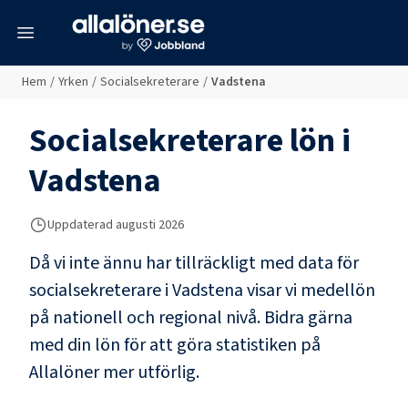
meny
Hem
/
Yrken
/
Socialsekreterare
/
Vadstena
Socialsekreterare
lön i
Vadstena
Uppdaterad
augusti 2026
Då vi inte ännu har tillräckligt med data för
socialsekreterare
i
Vadstena
visar vi medellön
på nationell och regional nivå. Bidra gärna
med din lön för att göra statistiken på
Allalöner mer utförlig.