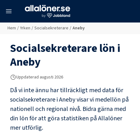
meny
Hem
/
Yrken
/
Socialsekreterare
/
Aneby
Socialsekreterare
lön i
Aneby
Uppdaterad
augusti 2026
Då vi inte ännu har tillräckligt med data för
socialsekreterare
i
Aneby
visar vi medellön på
nationell och regional nivå. Bidra gärna med
din lön för att göra statistiken på Allalöner
mer utförlig.