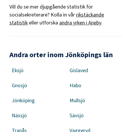
Vill du se mer djupgående statistik för
socialsekreterare
? Kolla in vår
rikstäckande
statistik
eller utforska
andra yrken i
Aneby
.
Andra orter inom Jönköpings län
Eksjö
Gislaved
Gnosjö
Habo
Jönköping
Mullsjö
Nässjö
Sävsjö
Tranås
Vaggeryd