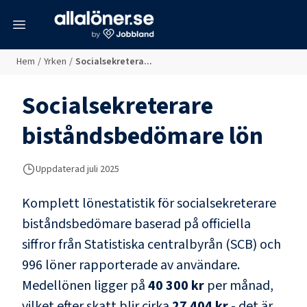
meny
Hem
/
Yrken
/
Socialsekretera...
Socialsekreterare
biståndsbedömare
lön
Uppdaterad juli 2025
Komplett lönestatistik för
socialsekreterare
biståndsbedömare
baserad på officiella
siffror från Statistiska centralbyrån (SCB) och
996 löner rapporterade av användare
.
Medellönen ligger på
40 300 kr
per månad,
vilket efter skatt blir cirka
27 404 kr
- det är