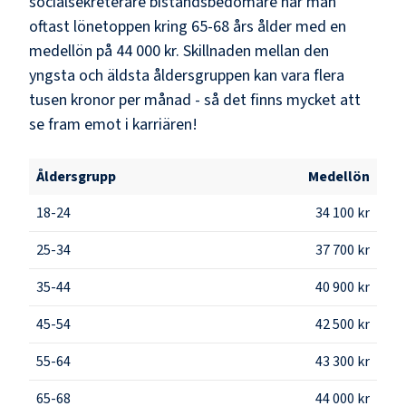
socialsekreterare biståndsbedömare
når man
oftast lönetoppen kring
65-68
års ålder med en
medellön på
44 000 kr
. Skillnaden mellan den
yngsta och äldsta åldersgruppen kan vara flera
tusen kronor per månad - så det finns mycket att
se fram emot i karriären!
Åldersgrupp
Medellön
18-24
34 100 kr
25-34
37 700 kr
35-44
40 900 kr
45-54
42 500 kr
55-64
43 300 kr
65-68
44 000 kr