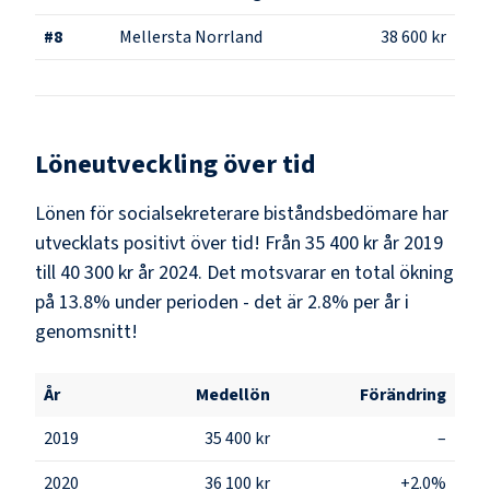
#
8
Mellersta Norrland
38 600 kr
Löneutveckling över tid
Lönen för socialsekreterare biståndsbedömare har
utvecklats positivt över tid! Från 35 400 kr år 2019
till 40 300 kr år 2024. Det motsvarar en total ökning
på 13.8% under perioden - det är 2.8% per år i
genomsnitt!
År
Medellön
Förändring
2019
35 400 kr
–
2020
36 100 kr
+2.0%