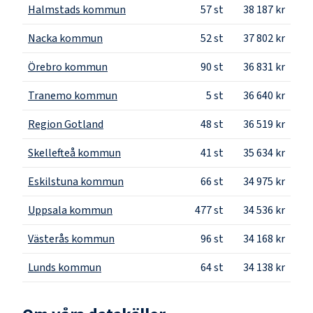
Halmstads kommun
57
st
38 187 kr
Nacka kommun
52
st
37 802 kr
Örebro kommun
90
st
36 831 kr
Tranemo kommun
5
st
36 640 kr
Region Gotland
48
st
36 519 kr
Skellefteå kommun
41
st
35 634 kr
Eskilstuna kommun
66
st
34 975 kr
Uppsala kommun
477
st
34 536 kr
Västerås kommun
96
st
34 168 kr
Lunds kommun
64
st
34 138 kr