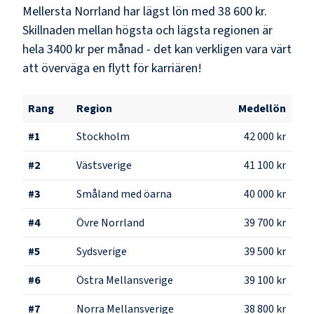
Mellersta Norrland
har lägst lön med
38 600 kr
.
Skillnaden mellan högsta och lägsta regionen är
hela
3400 kr
per månad - det kan verkligen vara värt
att överväga en flytt för karriären!
Rang
Region
Medellön
#
1
Stockholm
42 000 kr
#
2
Västsverige
41 100 kr
#
3
Småland med öarna
40 000 kr
#
4
Övre Norrland
39 700 kr
#
5
Sydsverige
39 500 kr
#
6
Östra Mellansverige
39 100 kr
#
7
Norra Mellansverige
38 800 kr