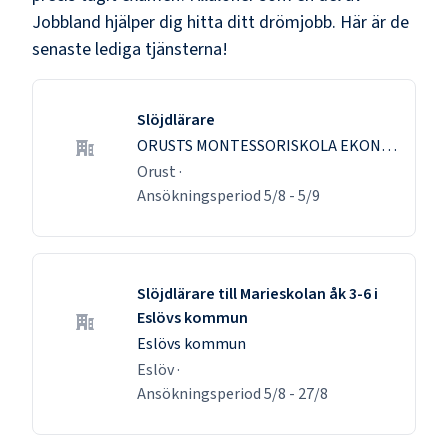
Jobbland hjälper dig hitta ditt drömjobb. Här är de
senaste lediga tjänsterna!
Slöjdlärare
ORUSTS MONTESSORISKOLA EKONOMISK FÖRENING
Orust
·
Ansökningsperiod
5/8
-
5/9
Slöjdlärare till Marieskolan åk 3-6 i
Eslövs kommun
Eslövs kommun
Eslöv
·
Ansökningsperiod
5/8
-
27/8