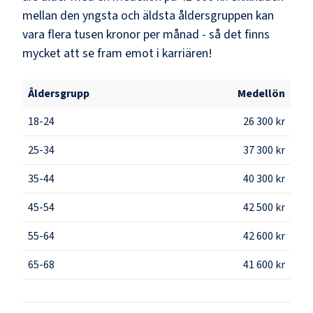
mellan den yngsta och äldsta åldersgruppen kan
vara flera tusen kronor per månad - så det finns
mycket att se fram emot i karriären!
Åldersgrupp
Medellön
18-24
26 300 kr
25-34
37 300 kr
35-44
40 300 kr
45-54
42 500 kr
55-64
42 600 kr
65-68
41 600 kr