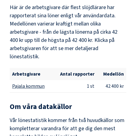
Här är de arbetsgivare där flest
slöjdlärare
har
rapporterat sina löner enligt vår användardata.
Medellönen varierar kraftigt mellan olika
arbetsgivare - från de lägsta lönerna på cirka
42
400 kr
upp till de högsta på
42 400 kr
. Klicka på
arbetsgivaren för att se mer detaljerad
lönestatistik.
Arbetsgivare
Antal rapporter
Medellön
Pajala kommun
1
st
42 400 kr
Om våra datakällor
Vår lönestatistik kommer från två huvudkällor som
kompletterar varandra för att ge dig den mest