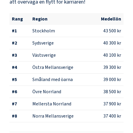
att överväga en flytt för karriären!
Rang
Region
Medellön
#
1
Stockholm
43 500 kr
#
2
Sydsverige
40 300 kr
#
3
Västsverige
40 100 kr
#
4
Östra Mellansverige
39 300 kr
#
5
Småland med öarna
39 000 kr
#
6
Övre Norrland
38 500 kr
#
7
Mellersta Norrland
37 900 kr
#
8
Norra Mellansverige
37 400 kr