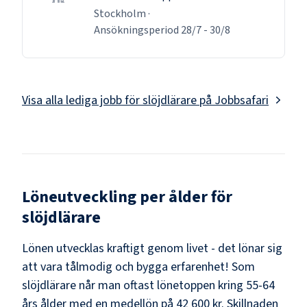
Stockholm
·
Ansökningsperiod
28/7
-
30/8
Visa alla lediga jobb för
slöjdlärare
på Jobbsafari
Löneutveckling per ålder för
slöjdlärare
Lönen utvecklas kraftigt genom livet - det lönar sig
att vara tålmodig och bygga erfarenhet! Som
slöjdlärare
når man oftast lönetoppen kring
55-64
års ålder med en medellön på
42 600 kr
. Skillnaden