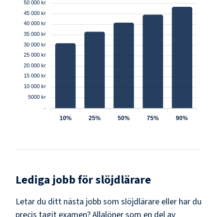
50 000 kr
45 000 kr
40 000 kr
35 000 kr
30 000 kr
25 000 kr
20 000 kr
15 000 kr
10 000 kr
5000 kr
..
10%
25%
50%
75%
90%
Lediga jobb för
slöjdlärare
Letar du ditt nästa jobb som
slöjdlärare
eller har du
precis tagit examen? Allalöner som en del av