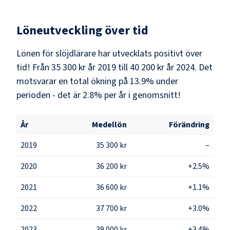
Löneutveckling över tid
Lönen för slöjdlärare har utvecklats positivt över
tid! Från 35 300 kr år 2019 till 40 200 kr år 2024. Det
motsvarar en total ökning på 13.9% under
perioden - det är 2.8% per år i genomsnitt!
År
Medellön
Förändring
2019
35 300 kr
–
2020
36 200 kr
+2.5%
2021
36 600 kr
+1.1%
2022
37 700 kr
+3.0%
2023
39 000 kr
+3.4%