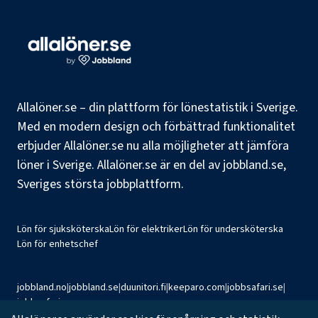
Allalöner.se – din plattform för lönestatistik i Sverige.
Med en modern design och förbättrad funktionalitet
erbjuder Allalöner.se nu alla möjligheter att jämföra
löner i Sverige. Allalöner.se är en del av jobbland.se,
Sveriges största jobbplattform.
Lön för sjuksköterska
Lön för elektriker
Lön för undersköterska
Lön för enhetschef
jobbland.no
|
jobbland.se
|
duunitori.fi
|
keeparo.com
|
jobbsafari.se
|
jobbsafari.no