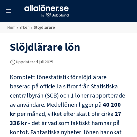
meny
Hem
/
Yrken
/
Slöjdlärare
Slöjdlärare
lön
Uppdaterad juli 2025
Komplett lönestatistik för
slöjdlärare
baserad på officiella siffror från Statistiska
centralbyrån (SCB) och
1 löner rapporterade
av användare
. Medellönen ligger på
40 200
kr
per månad, vilket efter skatt blir cirka
27
336 kr
- det är vad som faktiskt hamnar på
kontot.
Fantastiska nyheter: lönen har ökat