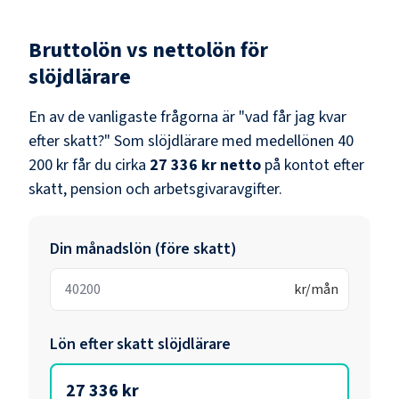
Bruttolön vs nettolön för
slöjdlärare
En av de vanligaste frågorna är "vad får jag kvar
efter skatt?" Som
slöjdlärare
med medellönen
40
200 kr
får du cirka
27 336 kr
netto
på kontot efter
skatt, pension och arbetsgivaravgifter.
Din månadslön (före skatt)
kr/mån
Lön efter skatt
slöjdlärare
27 336 kr