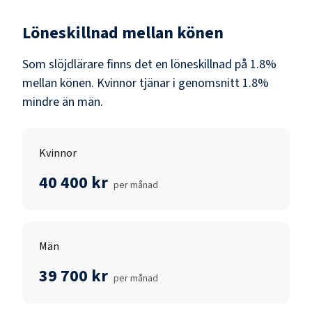
Löneskillnad mellan könen
Som
slöjdlärare
finns det en löneskillnad på
1.8
%
mellan könen.
Kvinnor
tjänar i genomsnitt
1.8
%
mindre än
män
.
Kvinnor
40 400 kr
per månad
Män
39 700 kr
per månad