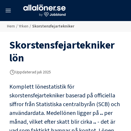
meny
Hem
/
Yrken
/
Skorstensfejartekniker
Skorstensfejartekniker
lön
Uppdaterad juli 2025
Komplett lönestatistik för
skorstensfejartekniker
baserad på officiella
siffror från Statistiska centralbyrån (SCB) och
användardata
. Medellönen ligger på
..
per
månad, vilket efter skatt blir cirka
..
- det är
vad som faktiskt hamnar på kontot.
Lönen