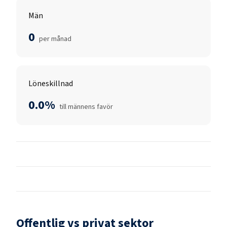
Män
0
per månad
Löneskillnad
0.0%
till männens favör
Offentlig vs privat sektor