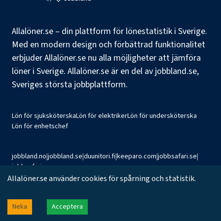
Allalöner.se – din plattform för lönestatistik i Sverige.
Med en modern design och förbättrad funktionalitet
erbjuder Allalöner.se nu alla möjligheter att jämföra
löner i Sverige. Allalöner.se är en del av jobbland.se,
Sveriges största jobbplattform.
Lön för sjuksköterska
Lön för elektriker
Lön för undersköterska
Lön för enhetschef
jobbland.no
|
jobbland.se
|
duunitori.fi
|
keeparo.com
|
jobbsafari.se
|
jobbsafari.no
Allalöner.se använder cookies för spårning och statistik.
©
2026
Jobbland AB
Neka
Acceptera