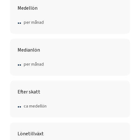
Medellön
..
per månad
Medianlön
..
per månad
Efter skatt
..
ca medellön
Lönetillväxt