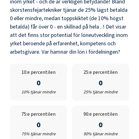
inom yrket - och de är verkligen betydande! Bland
skorstensfejartekniker
tjänar de 25% lägst betalda
0
eller mindre, medan toppskiktet (de 10% högst
betalda) får över
0
- en skillnad på hela
..
! Det visar
att det finns stor potential för löneutveckling inom
yrket beroende på erfarenhet, kompetens och
arbetsgivare. Var hamnar din lön i fördelningen?
10:e percentilen
25:e percentilen
0
0
10% tjänar mindre
25% tjänar mindre
75:e percentilen
90:e percentilen
0
0
75% tjänar mindre
90% tjänar mindre