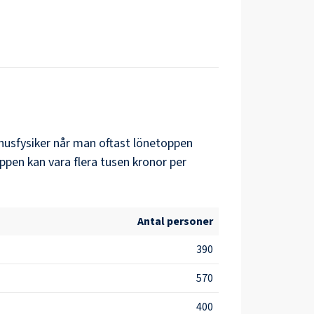
husfysiker
når man oftast lönetoppen
ppen kan vara flera tusen kronor per
Antal personer
390
570
400