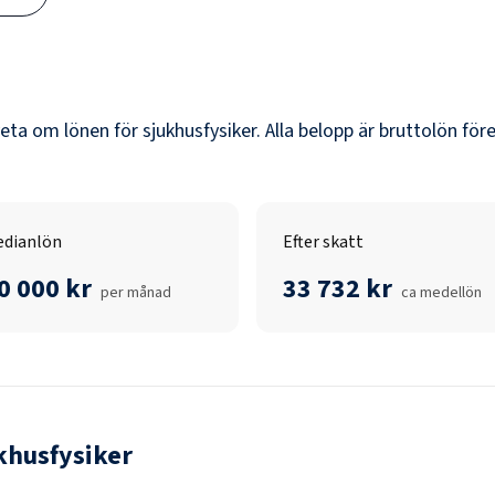
veta om lönen för
sjukhusfysiker
. Alla belopp är bruttolön för
dianlön
Efter skatt
0 000 kr
33 732 kr
per månad
ca medellön
khusfysiker