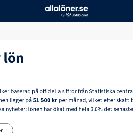
r
lön
iker
baserad på officiella siffror från Statistiska cent
nen ligger på
51 500 kr
per månad, vilket efter skatt b
ka nyheter: lönen har ökat med hela
3.6
% det senaste
ön