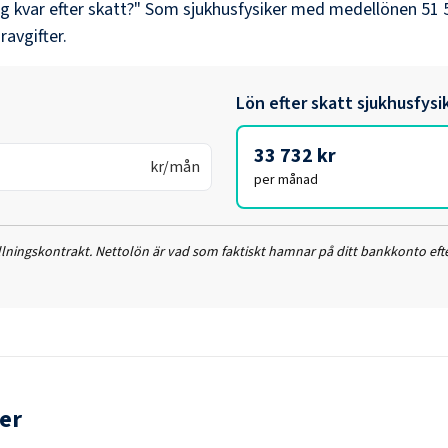
ag kvar efter skatt?" Som
sjukhusfysiker
med medellönen
51 
ravgifter.
Lön efter skatt
sjukhusfysi
33 732 kr
kr/mån
per månad
ällningskontrakt. Nettolön är vad som faktiskt hamnar på ditt bankkonto efte
er