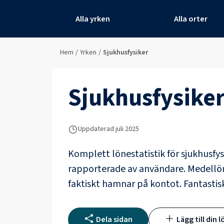
Alla yrken
Alla orter
Hem
/
Yrken
/
Sjukhusfysiker
Sjukhusfysike
Uppdaterad juli 2025
Komplett lönestatistik för
sjukhusfys
rapporterade av användare
. Medellö
faktiskt hamnar på kontot.
Fantastis
Dela sidan
Lägg till din l