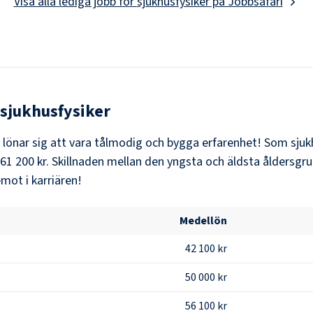
Visa alla lediga jobb för
sjukhusfysiker
på Jobbsafari
sjukhusfysiker
t lönar sig att vara tålmodig och bygga erfarenhet! Som
sjuk
61 200 kr
. Skillnaden mellan den yngsta och äldsta åldersgru
mot i karriären!
Medellön
42 100 kr
50 000 kr
56 100 kr