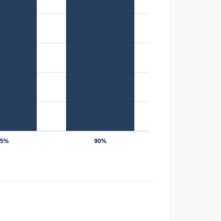
75%
90%