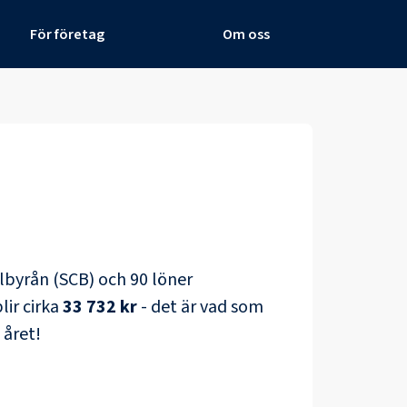
För företag
Om oss
ralbyrån (SCB) och
90 löner
lir cirka
33 732 kr
- det är vad som
 året!