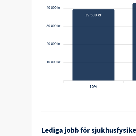
40 000 kr
39 500 kr
30 000 kr
20 000 kr
10 000 kr
..
10%
Lediga jobb för
sjukhusfysike