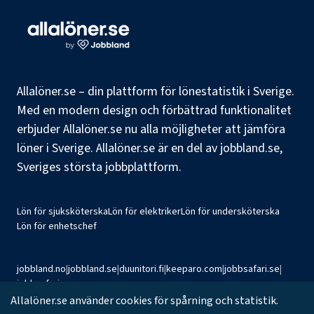
Allalöner.se – din plattform för lönestatistik i Sverige.
Med en modern design och förbättrad funktionalitet
erbjuder Allalöner.se nu alla möjligheter att jämföra
löner i Sverige. Allalöner.se är en del av jobbland.se,
Sveriges största jobbplattform.
Lön för sjuksköterska
Lön för elektriker
Lön för undersköterska
Lön för enhetschef
jobbland.no
|
jobbland.se
|
duunitori.fi
|
keeparo.com
|
jobbsafari.se
|
jobbsafari.no
Allalöner.se använder cookies för spårning och statistik.