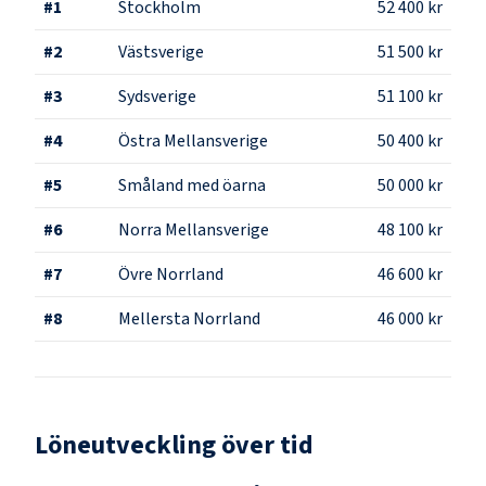
#
1
Stockholm
52 400 kr
#
2
Västsverige
51 500 kr
#
3
Sydsverige
51 100 kr
#
4
Östra Mellansverige
50 400 kr
#
5
Småland med öarna
50 000 kr
#
6
Norra Mellansverige
48 100 kr
#
7
Övre Norrland
46 600 kr
#
8
Mellersta Norrland
46 000 kr
Löneutveckling över tid