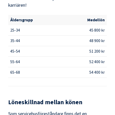
karriären!
Åldersgrupp
Medellön
25-34
45 800 kr
35-44
48 900 kr
45-54
51 200 kr
55-64
52 400 kr
65-68
54 400 kr
Löneskillnad mellan könen
Som
servicehusföreståndare
finns det en