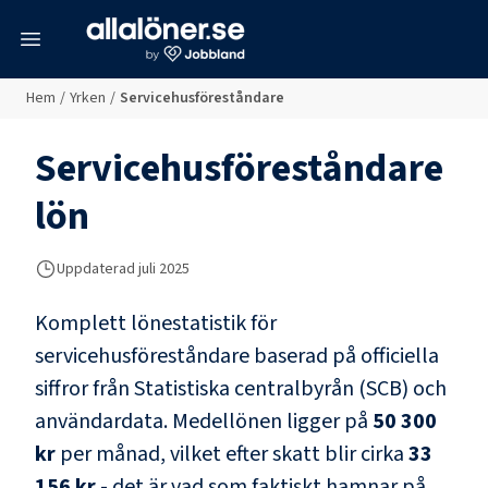
meny
Hem
/
Yrken
/
Servicehusföreståndare
Servicehusföreståndare
lön
Uppdaterad juli 2025
Komplett lönestatistik för
servicehusföreståndare
baserad på officiella
siffror från Statistiska centralbyrån (SCB) och
användardata
. Medellönen ligger på
50 300
kr
per månad, vilket efter skatt blir cirka
33
156 kr
- det är vad som faktiskt hamnar på