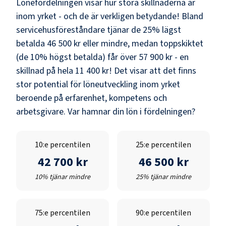
Lönefördelningen visar hur stora skillnaderna är
inom yrket - och de är verkligen betydande! Bland
servicehusföreståndare
tjänar de 25% lägst
betalda
46 500 kr
eller mindre, medan toppskiktet
(de 10% högst betalda) får över
57 900 kr
- en
skillnad på hela
11 400 kr
! Det visar att det finns
stor potential för löneutveckling inom yrket
beroende på erfarenhet, kompetens och
arbetsgivare. Var hamnar din lön i fördelningen?
10:e percentilen
25:e percentilen
42 700 kr
46 500 kr
10% tjänar mindre
25% tjänar mindre
75:e percentilen
90:e percentilen