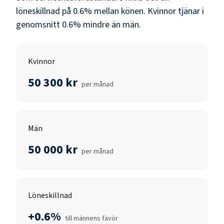
löneskillnad på
0.6
% mellan könen.
Kvinnor
tjänar i
genomsnitt
0.6
% mindre än
män
.
Kvinnor
50 300 kr
per månad
Män
50 000 kr
per månad
Löneskillnad
+0.6%
till männens favör