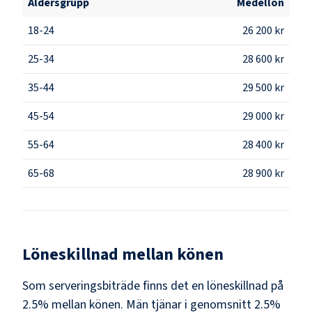
Åldersgrupp
Medellön
18-24
26 200 kr
25-34
28 600 kr
35-44
29 500 kr
45-54
29 000 kr
55-64
28 400 kr
65-68
28 900 kr
Löneskillnad mellan könen
Som
serveringsbiträde
finns det en löneskillnad på
2.5
% mellan könen.
Män
tjänar i genomsnitt
2.5
%