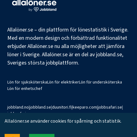
Allalöner.se – din plattform för lönestatistik i Sverige.
Med en modern design och förbättrad funktionalitet
erbjuder Allalöner.se nu alla möjligheter att jämföra
löner i Sverige. Allalöner.se är en del av jobbland.se,
Sveriges största jobbplattform.
Lön för sjuksköterska
Lön för elektriker
Lön för undersköterska
Lön för enhetschef
jobbland.no
|
jobbland.se
|
duunitori.fi
|
keeparo.com
|
jobbsafari.se
|
jobbsafari.no
Allalöner.se använder cookies för spårning och statistik.
©
2026
Jobbland AB