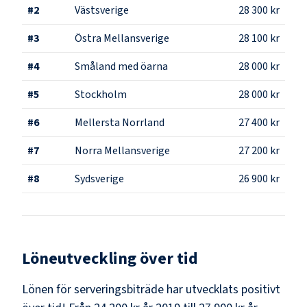
#
2
Västsverige
28 300 kr
#
3
Östra Mellansverige
28 100 kr
#
4
Småland med öarna
28 000 kr
#
5
Stockholm
28 000 kr
#
6
Mellersta Norrland
27 400 kr
#
7
Norra Mellansverige
27 200 kr
#
8
Sydsverige
26 900 kr
Löneutveckling över tid
Lönen för serveringsbiträde har utvecklats positivt