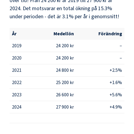
över tid! Från 24 200 kr år 2019 till 27 900 kr år
2024. Det motsvarar en total ökning på 15.3%
under perioden - det är 3.1% per år i genomsnitt!
År
Medellön
Förändring
2019
24 200 kr
–
2020
24 200 kr
–
2021
24 800 kr
+2.5%
2022
25 200 kr
+1.6%
2023
26 600 kr
+5.6%
2024
27 900 kr
+4.9%