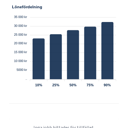
Lönefördelning
35 000 kr
30 000 kr
25 000 kr
20 000 kr
15 000 kr
10 000 kr
5000 kr
..
10%
25%
50%
75%
90%
Inga jobb hittades för tillfället.