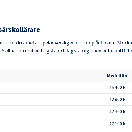
särskollärare
er - var du arbetar spelar verkligen roll för plånboken!
Stock
. Skillnaden mellan högsta och lägsta regionen är hela
4100 
Medellön
45 400 kr
42 800 kr
42 300 kr
42 100 kr