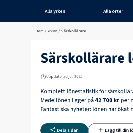
Alla yrken
Alla orter
Hem
/
Yrken
/
Särskollärare
Särskollärare
l
Uppdaterad juli 2025
Komplett lönestatistik för
särskollär
Medellönen ligger på
42 700 kr
per m
Fantastiska nyheter: lönen har ökat
Dela sidan
Lägg till din l