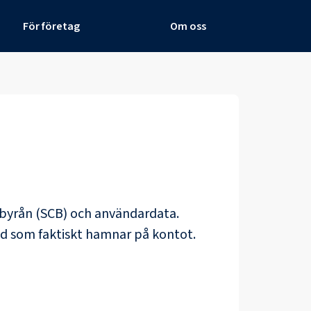
För företag
Om oss
albyrån (SCB) och
användardata
.
ad som faktiskt hamnar på kontot.