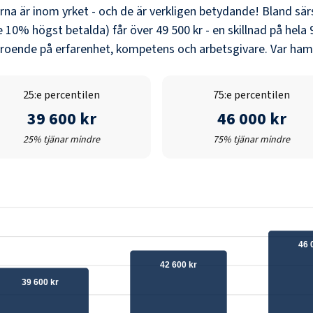
erna är inom yrket - och de är verkligen betydande! Bland
sär
e 10% högst betalda) får över
49 500 kr
- en skillnad på hela
eroende på erfarenhet, kompetens och arbetsgivare. Var hamn
25:e percentilen
75:e percentilen
39 600 kr
46 000 kr
25% tjänar mindre
75% tjänar mindre
46 
42 600 kr
39 600 kr