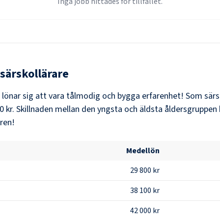
Inga jobb hittades för tillfället.
särskollärare
t lönar sig att vara tålmodig och bygga erfarenhet! Som
särs
0 kr
. Skillnaden mellan den yngsta och äldsta åldersgruppen 
ären!
Medellön
29 800 kr
38 100 kr
42 000 kr