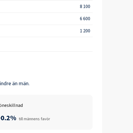
8 100
6 600
1 200
ndre än
män
.
öneskillnad
+0.2%
till männens favör