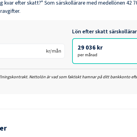
ag kvar efter skatt?" Som
särskollärare
med medellönen
42 7
ravgifter.
Lön efter skatt
särskollära
29 036 kr
kr/mån
per månad
ällningskontrakt. Nettolön är vad som faktiskt hamnar på ditt bankkonto efte
er