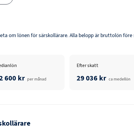
veta om lönen för
särskollärare
. Alla belopp är bruttolön före
dianlön
Efter skatt
2 600 kr
29 036 kr
per månad
ca medellön
skollärare