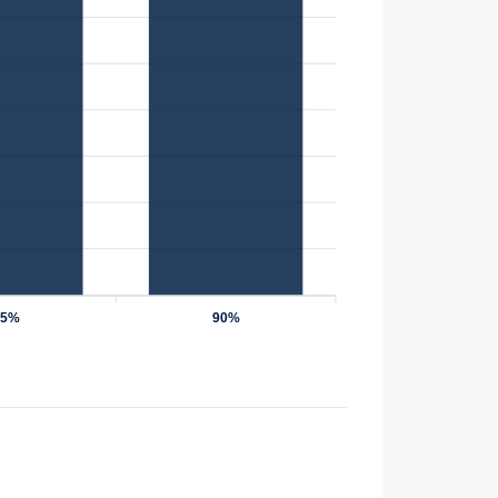
75%
90%