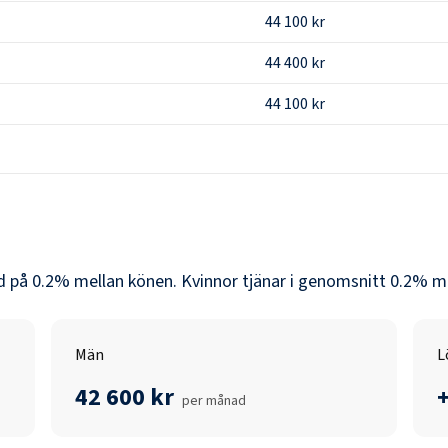
44 100 kr
44 400 kr
44 100 kr
ad på
0.2
% mellan könen.
Kvinnor
tjänar i genomsnitt
0.2
% mi
Män
L
42 600 kr
per månad