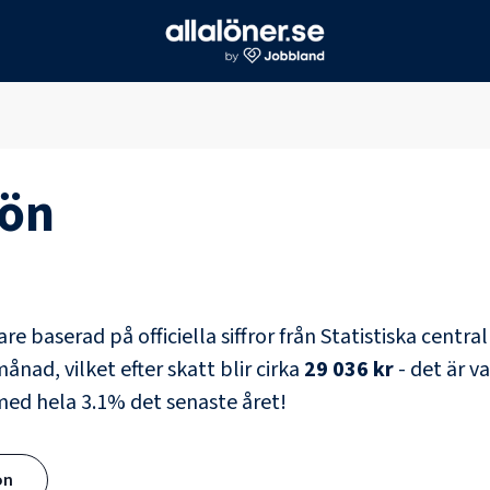
ön
are
baserad på officiella siffror från Statistiska centr
ånad, vilket efter skatt blir cirka
29 036 kr
- det är v
 med hela
3.1
% det senaste året!
ön