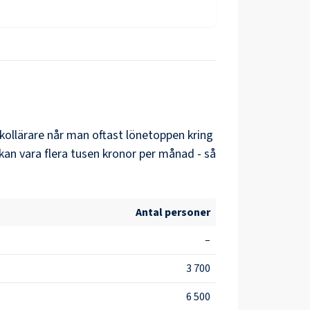
kollärare
når man oftast lönetoppen kring
kan vara flera tusen kronor per månad - så
Antal personer
–
3 700
6 500