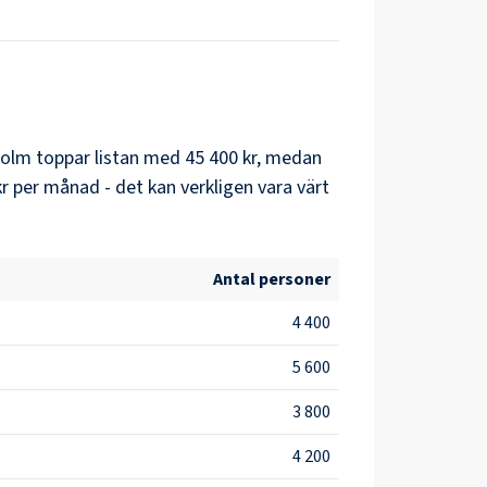
holm
toppar listan med
45 400 kr
, medan
kr
per månad - det kan verkligen vara värt
Antal personer
4 400
5 600
3 800
4 200