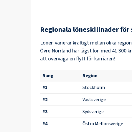
Regionala löneskillnader för
Lönen varierar kraftigt mellan olika region
Övre Norrland
har lägst lön med
41 300 kr
att överväga en flytt för karriären!
Rang
Region
#
1
Stockholm
#
2
Västsverige
#
3
Sydsverige
#
4
Östra Mellansverige