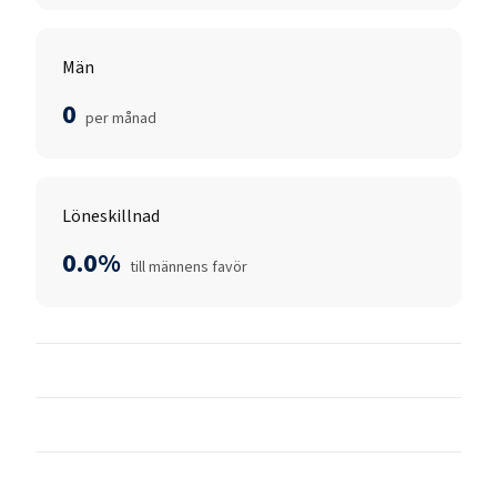
Män
0
per månad
Löneskillnad
0.0%
till männens favör