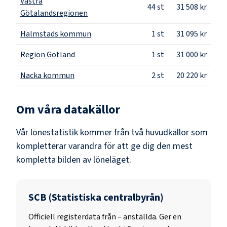
Västra
44
st
31 508 kr
Götalandsregionen
Halmstads kommun
1
st
31 095 kr
Region Gotland
1
st
31 000 kr
Nacka kommun
2
st
20 220 kr
Om våra datakällor
Vår lönestatistik kommer från två huvudkällor som
kompletterar varandra för att ge dig den mest
kompletta bilden av löneläget.
SCB (Statistiska centralbyrån)
Officiell registerdata från
–
anställda. Ger en