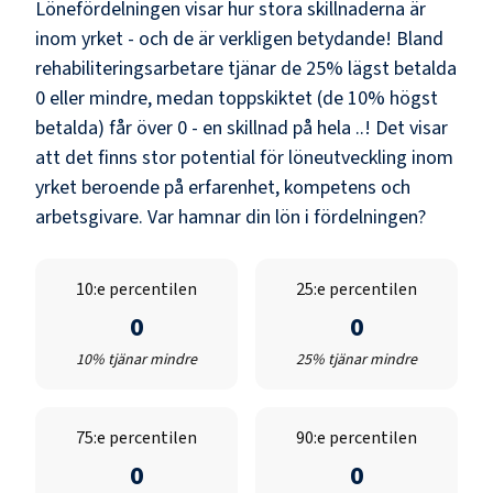
Lönefördelningen visar hur stora skillnaderna är
inom yrket - och de är verkligen betydande! Bland
rehabiliteringsarbetare
tjänar de 25% lägst betalda
0
eller mindre, medan toppskiktet (de 10% högst
betalda) får över
0
- en skillnad på hela
..
! Det visar
att det finns stor potential för löneutveckling inom
yrket beroende på erfarenhet, kompetens och
arbetsgivare. Var hamnar din lön i fördelningen?
10:e percentilen
25:e percentilen
0
0
10% tjänar mindre
25% tjänar mindre
75:e percentilen
90:e percentilen
0
0