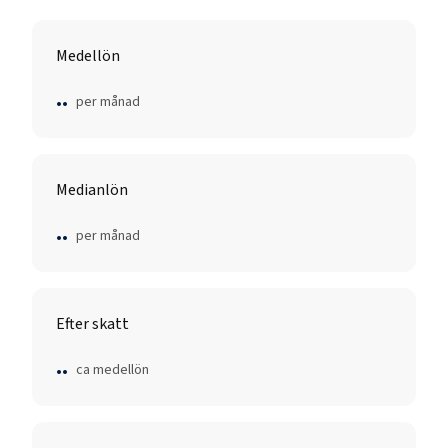
Medellön
..
per månad
Medianlön
..
per månad
Efter skatt
..
ca medellön