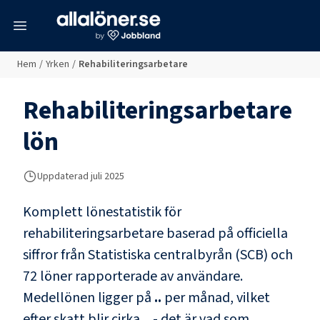
meny
Hem
/
Yrken
/
Rehabiliteringsarbetare
Rehabiliteringsarbetare
lön
Uppdaterad juli 2025
Komplett lönestatistik för
rehabiliteringsarbetare
baserad på officiella
siffror från Statistiska centralbyrån (SCB) och
72 löner rapporterade av användare
.
Medellönen ligger på
..
per månad, vilket
efter skatt blir cirka
..
- det är vad som