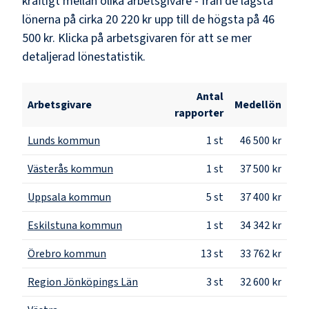
kraftigt mellan olika arbetsgivare - från de lägsta
lönerna på cirka
20 220 kr
upp till de högsta på
46
500 kr
. Klicka på arbetsgivaren för att se mer
detaljerad lönestatistik.
Antal
Arbetsgivare
Medellön
rapporter
Lunds kommun
1
st
46 500 kr
Västerås kommun
1
st
37 500 kr
Uppsala kommun
5
st
37 400 kr
Eskilstuna kommun
1
st
34 342 kr
Örebro kommun
13
st
33 762 kr
Region Jönköpings Län
3
st
32 600 kr