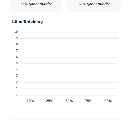
75% tjänar mindre
90% tjänar mindre
Lönefördelning
10
9
8
7
6
5
4
3
2
1
..
10%
25%
50%
75%
90%