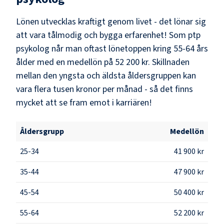
Lönen utvecklas kraftigt genom livet - det lönar sig
att vara tålmodig och bygga erfarenhet! Som
ptp
psykolog
når man oftast lönetoppen kring
55-64
års
ålder med en medellön på
52 200 kr
. Skillnaden
mellan den yngsta och äldsta åldersgruppen kan
vara flera tusen kronor per månad - så det finns
mycket att se fram emot i karriären!
Åldersgrupp
Medellön
25-34
41 900 kr
35-44
47 900 kr
45-54
50 400 kr
55-64
52 200 kr