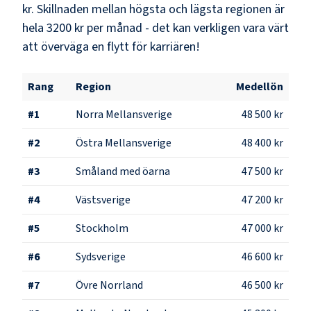
kr
. Skillnaden mellan högsta och lägsta regionen är
hela
3200 kr
per månad - det kan verkligen vara värt
att överväga en flytt för karriären!
Rang
Region
Medellön
#
1
Norra Mellansverige
48 500 kr
#
2
Östra Mellansverige
48 400 kr
#
3
Småland med öarna
47 500 kr
#
4
Västsverige
47 200 kr
#
5
Stockholm
47 000 kr
#
6
Sydsverige
46 600 kr
#
7
Övre Norrland
46 500 kr