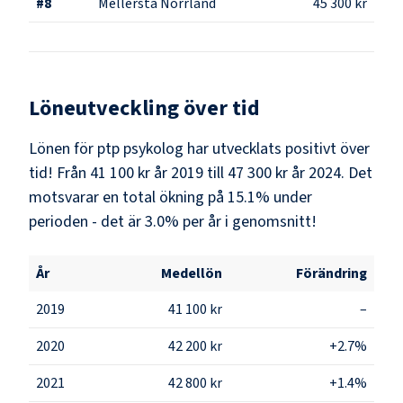
#
8
Mellersta Norrland
45 300 kr
Löneutveckling över tid
Lönen för ptp psykolog har utvecklats positivt över
tid! Från 41 100 kr år 2019 till 47 300 kr år 2024. Det
motsvarar en total ökning på 15.1% under
perioden - det är 3.0% per år i genomsnitt!
År
Medellön
Förändring
2019
41 100 kr
–
2020
42 200 kr
+2.7%
2021
42 800 kr
+1.4%