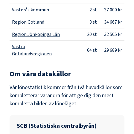
Västerås kommun
2
st
37 000 kr
Region Gotland
3
st
34 667 kr
Region Jönköpings Län
20
st
32 505 kr
Västra
64
st
29 689 kr
Götalandsregionen
Om våra datakällor
Vår lönestatistik kommer från två huvudkällor som
kompletterar varandra för att ge dig den mest
kompletta bilden av löneläget.
SCB (Statistiska centralbyrån)