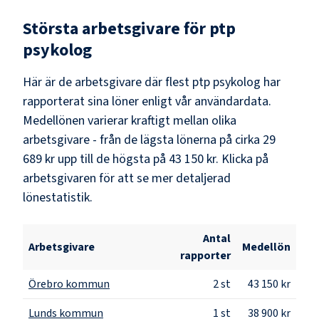
Största arbetsgivare för
ptp
psykolog
Här är de arbetsgivare där flest
ptp psykolog
har
rapporterat sina löner enligt vår användardata.
Medellönen varierar kraftigt mellan olika
arbetsgivare - från de lägsta lönerna på cirka
29
689 kr
upp till de högsta på
43 150 kr
. Klicka på
arbetsgivaren för att se mer detaljerad
lönestatistik.
Antal
Arbetsgivare
Medellön
rapporter
Örebro kommun
2
st
43 150 kr
Lunds kommun
1
st
38 900 kr