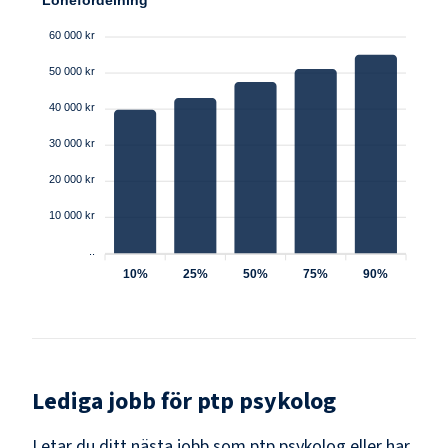
60 000 kr
50 000 kr
40 000 kr
30 000 kr
20 000 kr
10 000 kr
..
10%
25%
50%
75%
90%
Lediga jobb för
ptp psykolog
Letar du ditt nästa jobb som
ptp psykolog
eller har