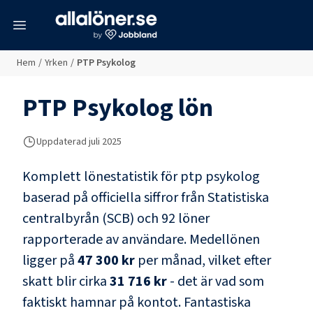
meny
Hem
/
Yrken
/
PTP Psykolog
PTP Psykolog
lön
Uppdaterad juli 2025
Komplett lönestatistik för
ptp psykolog
baserad på officiella siffror från Statistiska
centralbyrån (SCB) och
92 löner
rapporterade av användare
. Medellönen
ligger på
47 300 kr
per månad, vilket efter
skatt blir cirka
31 716 kr
- det är vad som
faktiskt hamnar på kontot.
Fantastiska