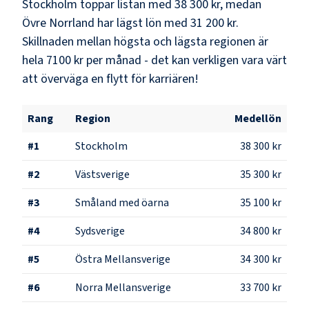
Stockholm
toppar listan med
38 300 kr
, medan
Övre Norrland
har lägst lön med
31 200 kr
.
Skillnaden mellan högsta och lägsta regionen är
hela
7100 kr
per månad - det kan verkligen vara värt
att överväga en flytt för karriären!
Rang
Region
Medellön
#
1
Stockholm
38 300 kr
#
2
Västsverige
35 300 kr
#
3
Småland med öarna
35 100 kr
#
4
Sydsverige
34 800 kr
#
5
Östra Mellansverige
34 300 kr
#
6
Norra Mellansverige
33 700 kr