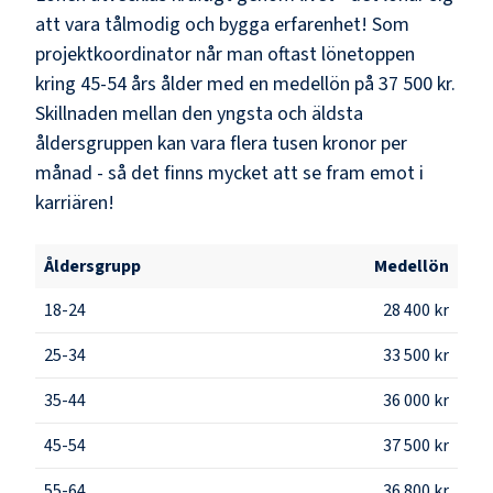
att vara tålmodig och bygga erfarenhet! Som
projektkoordinator
når man oftast lönetoppen
kring
45-54
års ålder med en medellön på
37 500 kr
.
Skillnaden mellan den yngsta och äldsta
åldersgruppen kan vara flera tusen kronor per
månad - så det finns mycket att se fram emot i
karriären!
Åldersgrupp
Medellön
18-24
28 400 kr
25-34
33 500 kr
35-44
36 000 kr
45-54
37 500 kr
55-64
36 800 kr