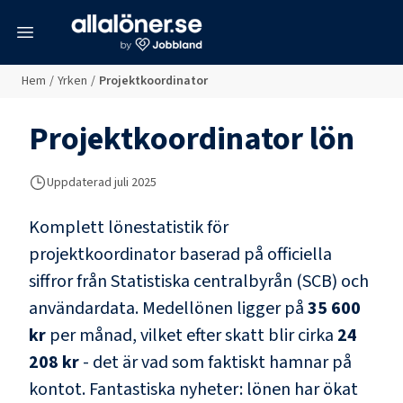
meny
Hem
/
Yrken
/
Projektkoordinator
Projektkoordinator
lön
Uppdaterad juli 2025
Komplett lönestatistik för
projektkoordinator
baserad på officiella
siffror från Statistiska centralbyrån (SCB) och
användardata
. Medellönen ligger på
35 600
kr
per månad, vilket efter skatt blir cirka
24
208 kr
- det är vad som faktiskt hamnar på
kontot.
Fantastiska nyheter: lönen har ökat