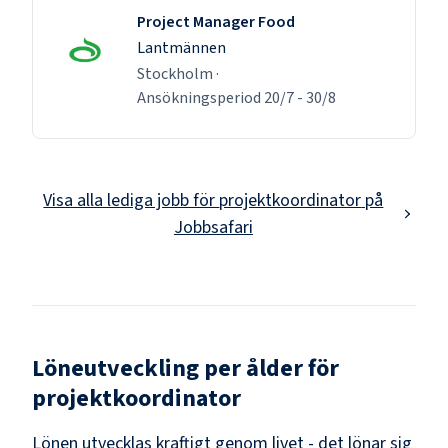
Project Manager Food
Lantmännen
Stockholm
·
Ansökningsperiod
20/7
-
30/8
Visa alla lediga jobb för
projektkoordinator
på
Jobbsafari
Löneutveckling per ålder för
projektkoordinator
Lönen utvecklas kraftigt genom livet - det lönar sig