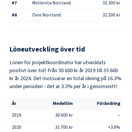
#
7
Mellersta Norrland
32 300 kr
#
8
Övre Norrland
31 200 kr
Löneutveckling över tid
Lönen för projektkoordinator har utvecklats
positivt över tid! Från 30 600 kr år 2019 till 35 600
kr år 2024. Det motsvarar en total ökning på 16.3%
under perioden - det är 3.3% per år i genomsnitt!
År
Medellön
Förändring
2019
30 600 kr
–
2020
31 700 kr
+3.6%