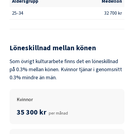
Åldersgrupp
Medellön
25-34
32 700 kr
Löneskillnad mellan könen
Som
övrigt kulturarbete
finns det en löneskillnad
på
0.3
% mellan könen.
Kvinnor
tjänar i genomsnitt
0.3
% mindre än
män
.
Kvinnor
35 300 kr
per månad