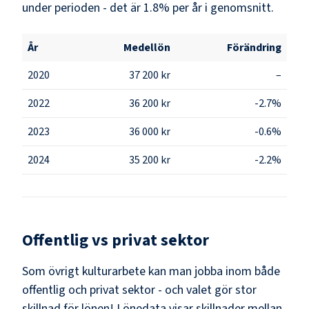
under perioden - det är 1.8% per år i genomsnitt.
År
Medellön
Förändring
2020
37 200 kr
–
2022
36 200 kr
-2.7%
2023
36 000 kr
-0.6%
2024
35 200 kr
-2.2%
Offentlig vs privat sektor
Som
övrigt kulturarbete
kan man jobba inom både
offentlig och privat sektor - och valet gör stor
skillnad för lönen!
Lönedata visar skillnader mellan