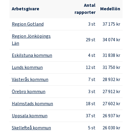
Antal
Arbetsgivare
Medellön
rapporter
Region Gotland
3
st
37 175 kr
Region Jönköpings
29
st
34 074 kr
Län
Eskilstuna kommun
4
st
31 838 kr
Lunds kommun
12
st
31 750 kr
Västerås kommun
7
st
28 932 kr
Örebro kommun
3
st
27 912 kr
Halmstads kommun
18
st
27 602 kr
Uppsala kommun
37
st
26 937 kr
Skellefteå kommun
5
st
26 030 kr