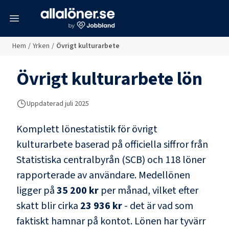
meny
Hem
/
Yrken
/
Övrigt kulturarbete
Övrigt kulturarbete
lön
Uppdaterad juli 2025
Komplett lönestatistik för
övrigt
kulturarbete
baserad på officiella siffror från
Statistiska centralbyrån (SCB) och
118 löner
rapporterade av användare
. Medellönen
ligger på
35 200 kr
per månad, vilket efter
skatt blir cirka
23 936 kr
- det är vad som
faktiskt hamnar på kontot.
Lönen har tyvärr