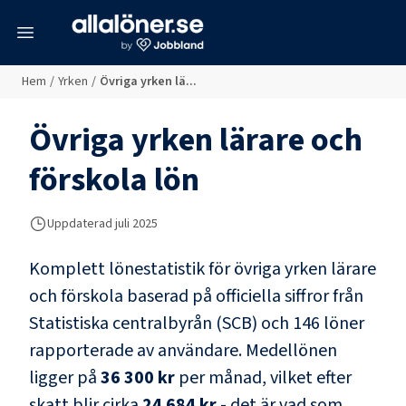
meny
Hem
/
Yrken
/
Övriga yrken lä...
Övriga yrken lärare och
förskola
lön
Uppdaterad juli 2025
Komplett lönestatistik för
övriga yrken lärare
och förskola
baserad på officiella siffror från
Statistiska centralbyrån (SCB) och
146 löner
rapporterade av användare
. Medellönen
ligger på
36 300 kr
per månad, vilket efter
skatt blir cirka
24 684 kr
- det är vad som