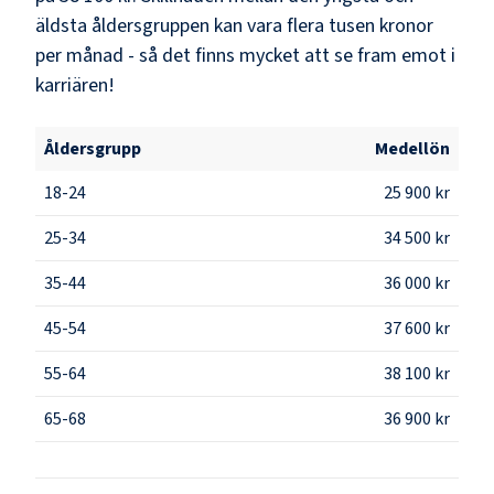
äldsta åldersgruppen kan vara flera tusen kronor
per månad - så det finns mycket att se fram emot i
karriären!
Åldersgrupp
Medellön
18-24
25 900 kr
25-34
34 500 kr
35-44
36 000 kr
45-54
37 600 kr
55-64
38 100 kr
65-68
36 900 kr