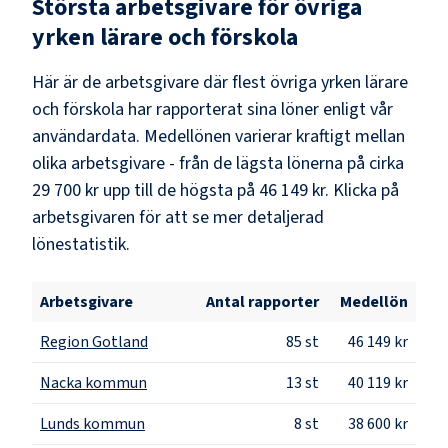
Största arbetsgivare för
övriga
yrken lärare och förskola
Här är de arbetsgivare där flest
övriga yrken lärare
och förskola
har rapporterat sina löner enligt vår
användardata. Medellönen varierar kraftigt mellan
olika arbetsgivare - från de lägsta lönerna på cirka
29 700 kr
upp till de högsta på
46 149 kr
. Klicka på
arbetsgivaren för att se mer detaljerad
lönestatistik.
Arbetsgivare
Antal rapporter
Medellön
Region Gotland
85
st
46 149 kr
Nacka kommun
13
st
40 119 kr
Lunds kommun
8
st
38 600 kr