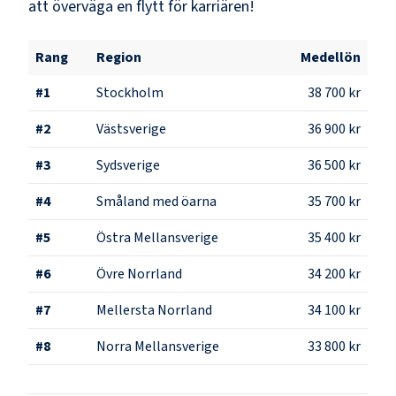
att överväga en flytt för karriären!
Rang
Region
Medellön
#
1
Stockholm
38 700 kr
#
2
Västsverige
36 900 kr
#
3
Sydsverige
36 500 kr
#
4
Småland med öarna
35 700 kr
#
5
Östra Mellansverige
35 400 kr
#
6
Övre Norrland
34 200 kr
#
7
Mellersta Norrland
34 100 kr
#
8
Norra Mellansverige
33 800 kr