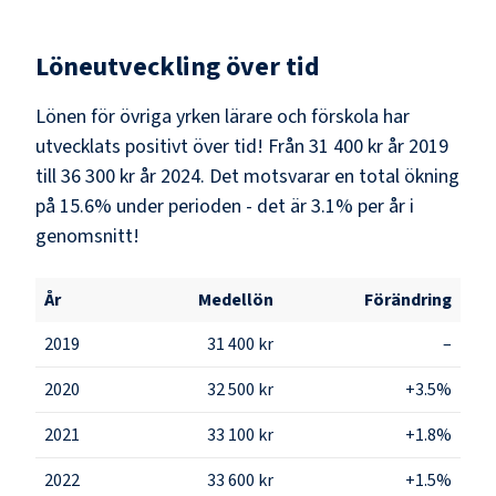
Löneutveckling över tid
Lönen för övriga yrken lärare och förskola har
utvecklats positivt över tid! Från 31 400 kr år 2019
till 36 300 kr år 2024. Det motsvarar en total ökning
på 15.6% under perioden - det är 3.1% per år i
genomsnitt!
År
Medellön
Förändring
2019
31 400 kr
–
2020
32 500 kr
+3.5%
2021
33 100 kr
+1.8%
2022
33 600 kr
+1.5%