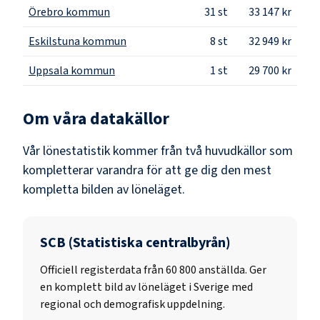
Örebro kommun
31
st
33 147 kr
Eskilstuna kommun
8
st
32 949 kr
Uppsala kommun
1
st
29 700 kr
Om våra datakällor
Vår lönestatistik kommer från två huvudkällor som
kompletterar varandra för att ge dig den mest
kompletta bilden av löneläget.
SCB (Statistiska centralbyrån)
Officiell registerdata från
60 800
anställda. Ger
en komplett bild av löneläget i Sverige med
regional och demografisk uppdelning.