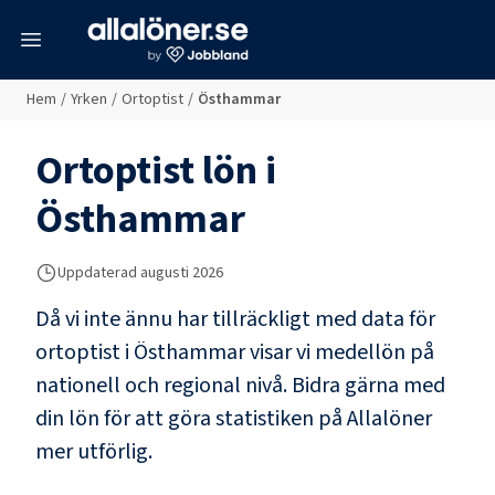
meny
Hem
/
Yrken
/
Ortoptist
/
Östhammar
Ortoptist
lön i
Östhammar
Uppdaterad
augusti 2026
Då vi inte ännu har tillräckligt med data för
ortoptist
i
Östhammar
visar vi medellön på
nationell och regional nivå. Bidra gärna med
din lön för att göra statistiken på Allalöner
mer utförlig.