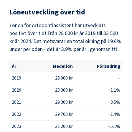
Löneutveckling över tid
Lönen för ortodontiassistent har utvecklats
positivt över tid! Från 28 000 kr år 2019 till 33 500
kr år 2024. Det motsvarar en total ökning på 19.6%
under perioden - det är 3.9% per år i genomsnitt!
År
Medellön
Förändring
2019
28 000 kr
–
2020
28 300 kr
+1.1%
2021
29 300 kr
+3.5%
2022
29 700 kr
+1.4%
2023
31 200 kr
+5.1%