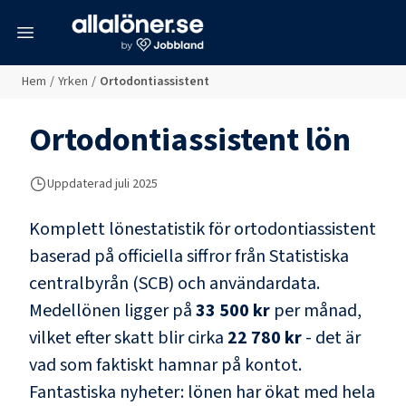
meny
Hem
/
Yrken
/
Ortodontiassistent
Ortodontiassistent
lön
Uppdaterad juli 2025
Komplett lönestatistik för
ortodontiassistent
baserad på officiella siffror från Statistiska
centralbyrån (SCB) och
användardata
.
Medellönen ligger på
33 500 kr
per månad,
vilket efter skatt blir cirka
22 780 kr
- det är
vad som faktiskt hamnar på kontot.
Fantastiska nyheter: lönen har ökat med hela