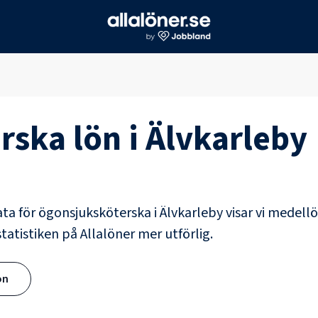
rska
lön i
Älvkarleby
ata för
ögonsjuksköterska
i
Älvkarleby
visar vi medellö
tatistiken på Allalöner mer utförlig.
ön