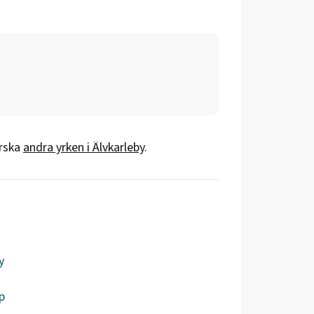
orska
andra yrken i
Älvkarleby
.
y
p