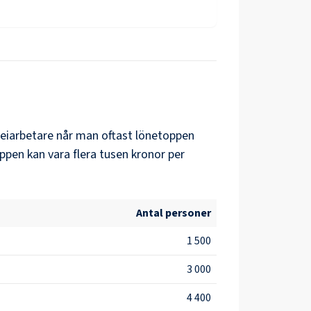
eiarbetare
når man oftast lönetoppen
ppen kan vara flera tusen kronor per
Antal personer
1 500
3 000
4 400