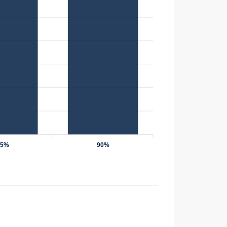
75%
90%