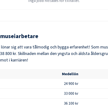
Inga jobb hittades för tillfället.
museiarbetare
t lönar sig att vara tålmodig och bygga erfarenhet! Som
mus
38 800 kr
. Skillnaden mellan den yngsta och äldsta åldersgru
mot i karriären!
Medellön
24 900 kr
33 000 kr
36 100 kr