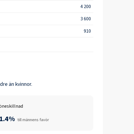
4 200
3 600
910
dre än
kvinnor
.
öneskillnad
-1.4%
till männens favör