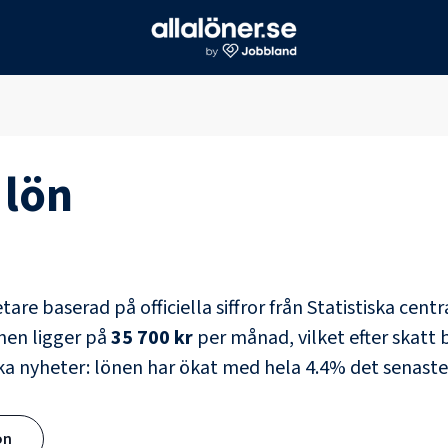
lön
tare
baserad på officiella siffror från Statistiska cen
nen ligger på
35 700 kr
per månad, vilket efter skatt b
ka nyheter: lönen har ökat med hela
4.4
% det senaste
ön