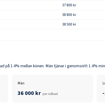
37 800 kr
38 800 kr
38 500 kr
nad på
1.4
% mellan könen.
Män
tjänar i genomsnitt
1.4
% min
Män
L
36 000 kr
per månad