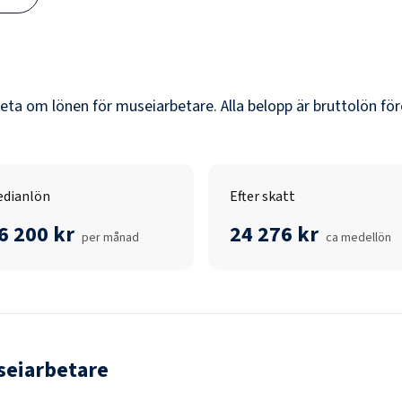
veta om lönen för
museiarbetare
. Alla belopp är bruttolön fö
dianlön
Efter skatt
6 200 kr
24 276 kr
per månad
ca medellön
eiarbetare