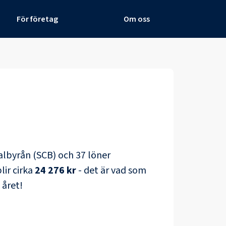
För företag
Om oss
tralbyrån (SCB) och
37 löner
lir cirka
24 276 kr
- det är vad som
 året!