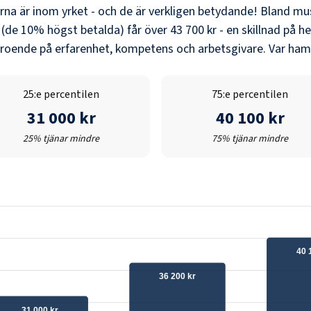
erna är inom yrket - och de är verkligen betydande! Bland
mus
 (de 10% högst betalda) får över
43 700 kr
- en skillnad på he
eroende på erfarenhet, kompetens och arbetsgivare. Var hamn
25:e percentilen
75:e percentilen
31 000 kr
40 100 kr
25% tjänar mindre
75% tjänar mindre
40 
36 200 kr
31 000 kr