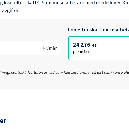
ag kvar efter skatt?" Som
museiarbetare
med medellönen
35
ravgifter.
Lön efter skatt
museiarbet
24 276 kr
kr/mån
per månad
ällningskontrakt. Nettolön är vad som faktiskt hamnar på ditt bankkonto efte
er