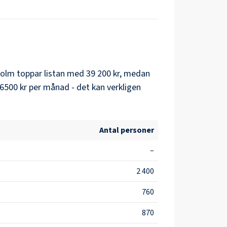
holm
toppar listan med
39 200 kr
, medan
6500 kr
per månad - det kan verkligen
Antal personer
–
2 400
760
870