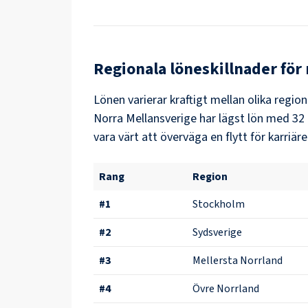
Regionala löneskillnader för
Lönen varierar kraftigt mellan olika region
Norra Mellansverige
har lägst lön med
32 
vara värt att överväga en flytt för karriäre
Rang
Region
#
1
Stockholm
#
2
Sydsverige
#
3
Mellersta Norrland
#
4
Övre Norrland