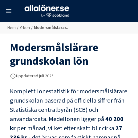
meny
Hem
/
Yrken
/
Modersmålslärar...
Modersmålslärare
grundskolan
lön
Uppdaterad juli 2025
Komplett lönestatistik för
modersmålslärare
grundskolan
baserad på officiella siffror från
Statistiska centralbyrån (SCB) och
användardata
. Medellönen ligger på
40 200
kr
per månad, vilket efter skatt blir cirka
27
336 kr
- det är vad som faktiskt hamnar på