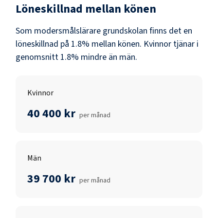
Löneskillnad mellan könen
Som
modersmålslärare grundskolan
finns det en
löneskillnad på
1.8
% mellan könen.
Kvinnor
tjänar i
genomsnitt
1.8
% mindre än
män
.
Kvinnor
40 400 kr
per månad
Män
39 700 kr
per månad