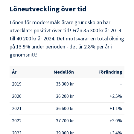
Löneutveckling över tid
Lönen för modersmålslärare grundskolan har
utvecklats positivt över tid! Från 35 300 kr år 2019
till 40 200 kr år 2024. Det motsvarar en total ökning
på 13.9% under perioden - det är 2.8% per år i
genomsnitt!
År
Medellön
Förändring
2019
35 300 kr
–
2020
36 200 kr
+2.5%
2021
36 600 kr
+1.1%
2022
37 700 kr
+3.0%
2023
39 000 kr
+3.4%