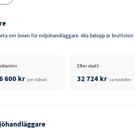
re
veta om lönen för
miljöhandläggare
. Alla belopp är bruttolön
dianlön
Efter skatt
6 600 kr
32 724 kr
per månad
ca medellön
jöhandläggare