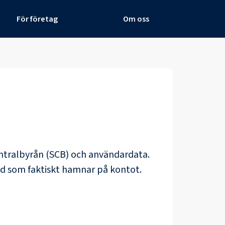
För företag
Om oss
centralbyrån (SCB) och
användardata
.
ad som faktiskt hamnar på kontot.