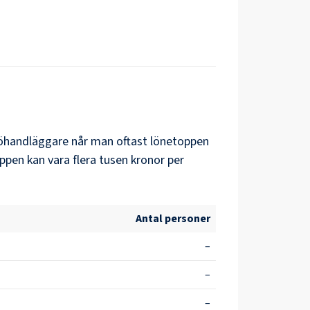
jöhandläggare
når man oftast lönetoppen
ppen kan vara flera tusen kronor per
Antal personer
–
–
–