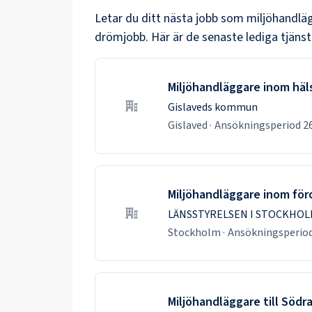
Letar du ditt nästa jobb som
miljöhandlä
drömjobb. Här är de senaste lediga tjänst
Miljöhandläggare inom hä
Gislaveds kommun
Gislaved
·
Ansökningsperiod
2
Miljöhandläggare inom fö
LÄNSSTYRELSEN I STOCKHOL
Stockholm
·
Ansökningsperio
Miljöhandläggare till Söd