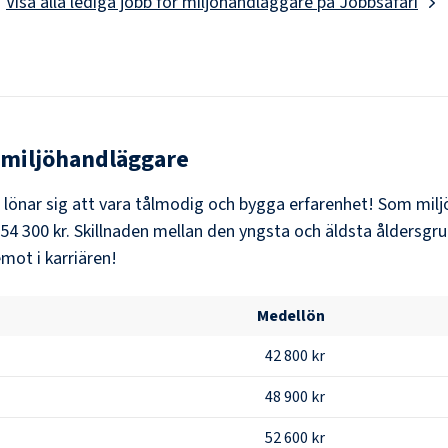
Visa alla lediga jobb för
miljöhandläggare
på Jobbsafari
miljöhandläggare
t lönar sig att vara tålmodig och bygga erfarenhet! Som
mil
54 300 kr
. Skillnaden mellan den yngsta och äldsta åldersgru
mot i karriären!
Medellön
42 800 kr
48 900 kr
52 600 kr