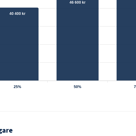
46 600 kr
40 400 kr
25%
50%
gare