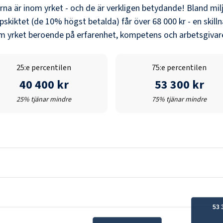
erna är inom yrket - och de är verkligen betydande! Bland
mil
pskiktet (de 10% högst betalda) får över
68 000 kr
- en skill
nom yrket beroende på erfarenhet, kompetens och arbetsgivare
25:e percentilen
75:e percentilen
40 400 kr
53 300 kr
25% tjänar mindre
75% tjänar mindre
53 