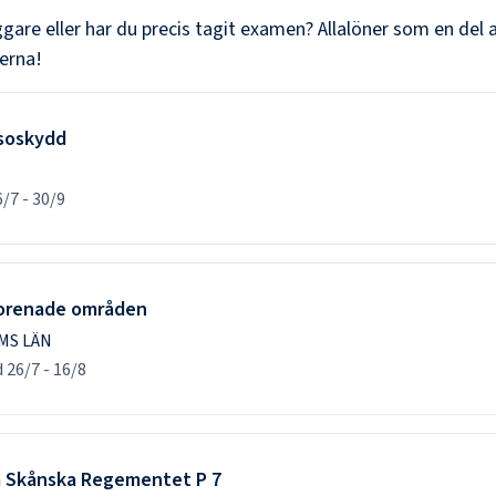
ggare
eller har du precis tagit examen? Allalöner som en del a
erna!
lsoskydd
6/7
-
30/9
rorenade områden
MS LÄN
d
26/7
-
16/8
ra Skånska Regementet P 7