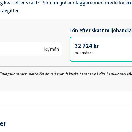
ag kvar efter skatt?" Som
miljöhandläggare
med medellönen
ravgifter.
Lön efter skatt
miljöhandl
32 724 kr
kr/mån
per månad
ällningskontrakt. Nettolön är vad som faktiskt hamnar på ditt bankkonto efte
er