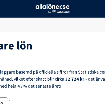
are
lön
läggare
baserad på officiella siffror från Statistiska 
ånad, vilket efter skatt blir cirka
32 724 kr
- det är v
 med hela
4.7
% det senaste året!
ön