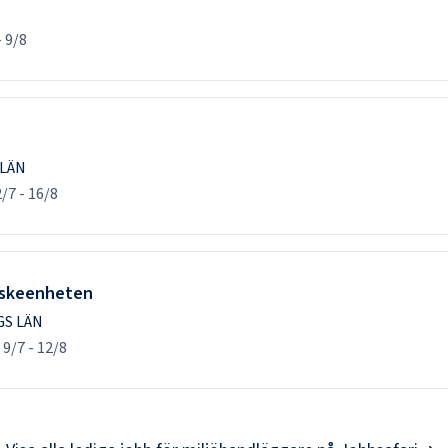
-
9/8
 LÄN
2/7
-
16/8
Fiskeenheten
GS LÄN
d
9/7
-
12/8