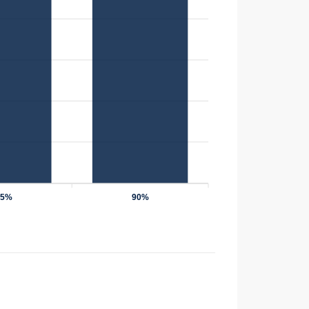
75%
90%