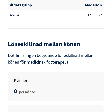
Åldersgrupp
Medellön
45-54
32 800 kr
Löneskillnad mellan könen
Det finns ingen betydande löneskillnad mellan
könen för
medicinsk fotterapeut
.
Kvinnor
0
per månad