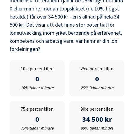
medicinsk fotterapeut
tjänar de 25% lägst betalda
0
eller mindre, medan toppskiktet (de 10% högst
betalda) får över
34 500 kr
- en skillnad på hela
34
500 kr
! Det visar att det finns stor potential för
löneutveckling inom yrket beroende på erfarenhet,
kompetens och arbetsgivare. Var hamnar din lön i
fördelningen?
10:e percentilen
25:e percentilen
0
0
10% tjänar mindre
25% tjänar mindre
75:e percentilen
90:e percentilen
0
34 500 kr
75% tjänar mindre
90% tjänar mindre