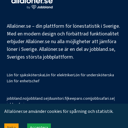
Allalöner.se – din plattform för lönestatistik i Sverige.
Med en modern design och förbättrad funktionalitet
erbjuder Allalöner.se nu alla möjligheter att jämföra
löner i Sverige. Allalöner.se är en del av jobbland.se,
Sveriges största jobbplattform.
Lön för sjuksköterska
Lön för elektriker
Lön för undersköterska
Lön för enhetschef
jobbland.no
|
jobbland.se
|
duunitori.fi
|
keeparo.com
|
jobbsafari.se
|
jobbsafari.no
Allalöner.se använder cookies för spårning och statistik.
©
2026
Jobbland AB
Neka
Acceptera