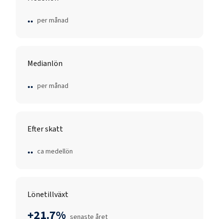
..
per månad
Medianlön
..
per månad
Efter skatt
..
ca medellön
Lönetillväxt
+21.7%
senaste året