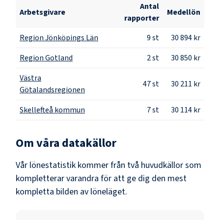
Antal
Arbetsgivare
Medellön
rapporter
Region Jönköpings Län
9
st
30 894 kr
Region Gotland
2
st
30 850 kr
Västra
47
st
30 211 kr
Götalandsregionen
Skellefteå kommun
7
st
30 114 kr
Om våra datakällor
Vår lönestatistik kommer från två huvudkällor som
kompletterar varandra för att ge dig den mest
kompletta bilden av löneläget.