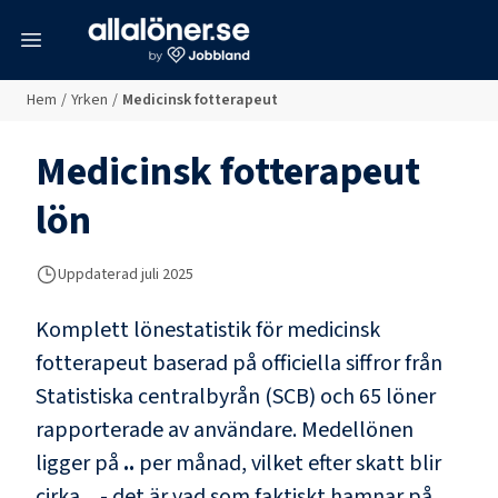
meny
Hem
/
Yrken
/
Medicinsk fotterapeut
Medicinsk fotterapeut
lön
Uppdaterad juli 2025
Komplett lönestatistik för
medicinsk
fotterapeut
baserad på officiella siffror från
Statistiska centralbyrån (SCB) och
65 löner
rapporterade av användare
. Medellönen
ligger på
..
per månad, vilket efter skatt blir
cirka
..
- det är vad som faktiskt hamnar på