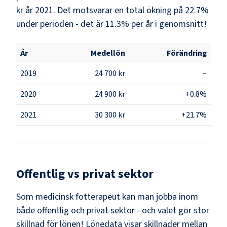
kr år 2021. Det motsvarar en total ökning på 22.7%
under perioden - det är 11.3% per år i genomsnitt!
År
Medellön
Förändring
2019
24 700 kr
–
2020
24 900 kr
+0.8%
2021
30 300 kr
+21.7%
Offentlig vs privat sektor
Som
medicinsk fotterapeut
kan man jobba inom
både offentlig och privat sektor - och valet gör stor
skillnad för lönen!
Lönedata visar skillnader mellan