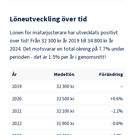
Löneutveckling över tid
Lönen för mätarjusterare har utvecklats positivt
över tid! Från 32 300 kr år 2019 till 34 800 kr år
2024. Det motsvarar en total ökning på 7.7% under
perioden - det är 1.5% per år i genomsnitt!
År
Medellön
Förändring
2019
32 300 kr
–
2020
32 500 kr
+0.6%
2021
32 100 kr
-1.2%
2022
31 900 kr
-0.6%