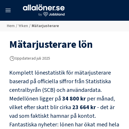
meny
Hem
/
Yrken
/
Mätarjusterare
Mätarjusterare
lön
Uppdaterad juli 2025
Komplett lönestatistik för
mätarjusterare
baserad på officiella siffror från Statistiska
centralbyrån (SCB) och
användardata
.
Medellönen ligger på
34 800 kr
per månad,
vilket efter skatt blir cirka
23 664 kr
- det är
vad som faktiskt hamnar på kontot.
Fantastiska nyheter: lönen har ökat med hela