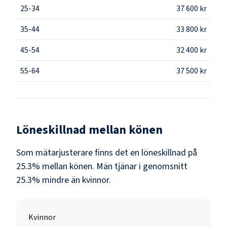
25-34
37 600 kr
35-44
33 800 kr
45-54
32 400 kr
55-64
37 500 kr
Löneskillnad mellan könen
Som
mätarjusterare
finns det en löneskillnad på
25.3
% mellan könen.
Män
tjänar i genomsnitt
25.3
% mindre än
kvinnor
.
Kvinnor