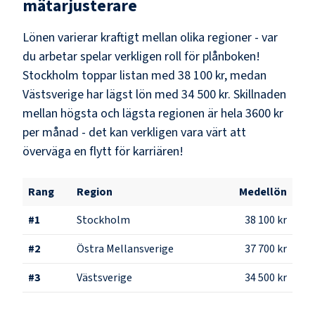
mätarjusterare
Lönen varierar kraftigt mellan olika regioner - var
du arbetar spelar verkligen roll för plånboken!
Stockholm
toppar listan med
38 100 kr
, medan
Västsverige
har lägst lön med
34 500 kr
. Skillnaden
mellan högsta och lägsta regionen är hela
3600 kr
per månad - det kan verkligen vara värt att
överväga en flytt för karriären!
Rang
Region
Medellön
#
1
Stockholm
38 100 kr
#
2
Östra Mellansverige
37 700 kr
#
3
Västsverige
34 500 kr