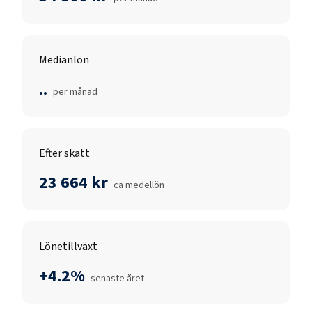
Medianlön
..
per månad
Efter skatt
23 664 kr
ca medellön
Lönetillväxt
+4.2%
senaste året