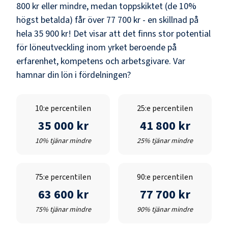
800 kr
eller mindre, medan toppskiktet (de 10%
högst betalda) får över
77 700 kr
- en skillnad på
hela
35 900 kr
! Det visar att det finns stor potential
för löneutveckling inom yrket beroende på
erfarenhet, kompetens och arbetsgivare. Var
hamnar din lön i fördelningen?
10:e percentilen
25:e percentilen
35 000 kr
41 800 kr
10% tjänar mindre
25% tjänar mindre
75:e percentilen
90:e percentilen
63 600 kr
77 700 kr
75% tjänar mindre
90% tjänar mindre