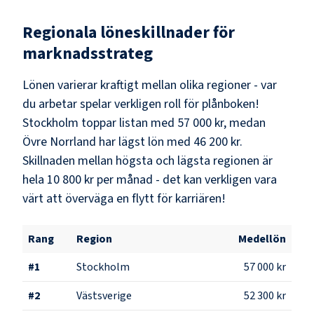
Regionala löneskillnader för
marknadsstrateg
Lönen varierar kraftigt mellan olika regioner - var
du arbetar spelar verkligen roll för plånboken!
Stockholm
toppar listan med
57 000 kr
, medan
Övre Norrland
har lägst lön med
46 200 kr
.
Skillnaden mellan högsta och lägsta regionen är
hela
10 800 kr
per månad - det kan verkligen vara
värt att överväga en flytt för karriären!
Rang
Region
Medellön
#
1
Stockholm
57 000 kr
#
2
Västsverige
52 300 kr