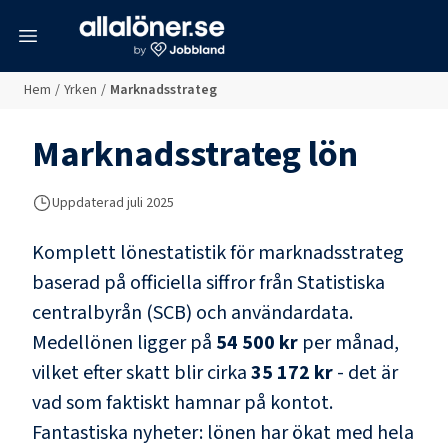
meny
Hem
/
Yrken
/
Marknadsstrateg
Marknadsstrateg
lön
Uppdaterad juli 2025
Komplett lönestatistik för
marknadsstrateg
baserad på officiella siffror från Statistiska
centralbyrån (SCB) och
användardata
.
Medellönen ligger på
54 500 kr
per månad,
vilket efter skatt blir cirka
35 172 kr
- det är
vad som faktiskt hamnar på kontot.
Fantastiska nyheter: lönen har ökat med hela