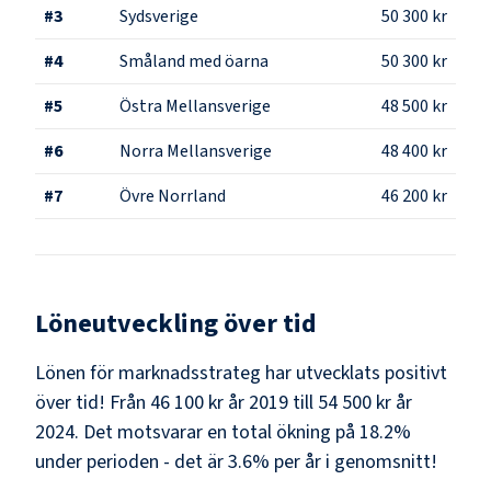
#
3
Sydsverige
50 300 kr
#
4
Småland med öarna
50 300 kr
#
5
Östra Mellansverige
48 500 kr
#
6
Norra Mellansverige
48 400 kr
#
7
Övre Norrland
46 200 kr
Löneutveckling över tid
Lönen för marknadsstrateg har utvecklats positivt
över tid! Från 46 100 kr år 2019 till 54 500 kr år
2024. Det motsvarar en total ökning på 18.2%
under perioden - det är 3.6% per år i genomsnitt!