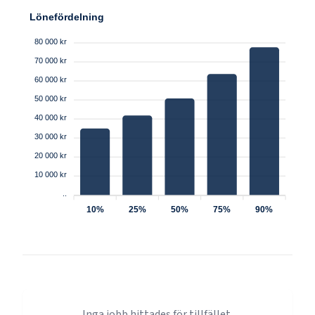
Lönefördelning
80 000 kr
70 000 kr
60 000 kr
50 000 kr
40 000 kr
30 000 kr
20 000 kr
10 000 kr
..
10%
25%
50%
75%
90%
Inga jobb hittades för tillfället.