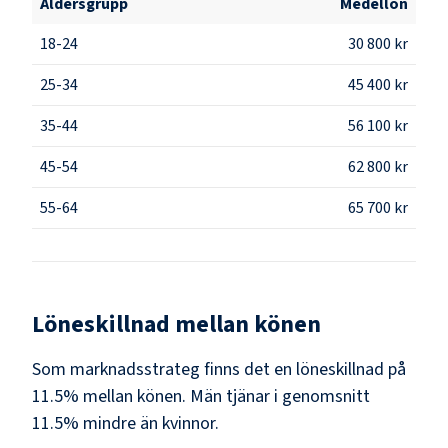
Åldersgrupp
Medellön
18-24
30 800 kr
25-34
45 400 kr
35-44
56 100 kr
45-54
62 800 kr
55-64
65 700 kr
Löneskillnad mellan könen
Som
marknadsstrateg
finns det en löneskillnad på
11.5
% mellan könen.
Män
tjänar i genomsnitt
11.5
% mindre än
kvinnor
.