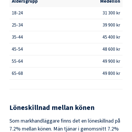
Åldersgrupp
Medellön
18-24
31 300 kr
25-34
39 900 kr
35-44
45 400 kr
45-54
48 600 kr
55-64
49 900 kr
65-68
49 800 kr
Löneskillnad mellan könen
Som
markhandläggare
finns det en löneskillnad på
7.2
% mellan könen.
Män
tjänar i genomsnitt
7.2
%