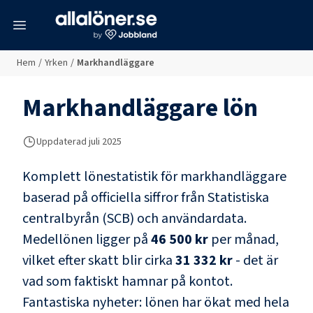
meny
Hem
/
Yrken
/
Markhandläggare
Markhandläggare
lön
Uppdaterad juli 2025
Komplett lönestatistik för
markhandläggare
baserad på officiella siffror från Statistiska
centralbyrån (SCB) och
användardata
.
Medellönen ligger på
46 500 kr
per månad,
vilket efter skatt blir cirka
31 332 kr
- det är
vad som faktiskt hamnar på kontot.
Fantastiska nyheter: lönen har ökat med hela