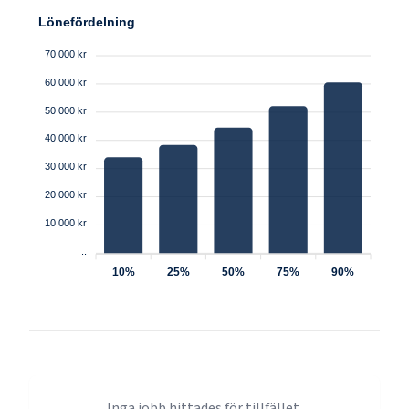
Lönefördelning
70 000 kr
60 000 kr
50 000 kr
40 000 kr
30 000 kr
20 000 kr
10 000 kr
..
10%
25%
50%
75%
90%
Inga jobb hittades för tillfället.