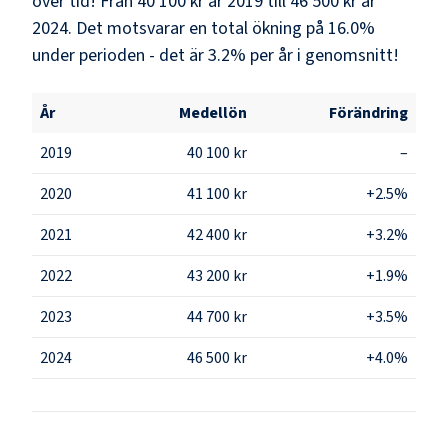
över tid! Från 40 100 kr år 2019 till 46 500 kr år
2024. Det motsvarar en total ökning på 16.0%
under perioden - det är 3.2% per år i genomsnitt!
År
Medellön
Förändring
2019
40 100 kr
–
2020
41 100 kr
+2.5%
2021
42 400 kr
+3.2%
2022
43 200 kr
+1.9%
2023
44 700 kr
+3.5%
2024
46 500 kr
+4.0%