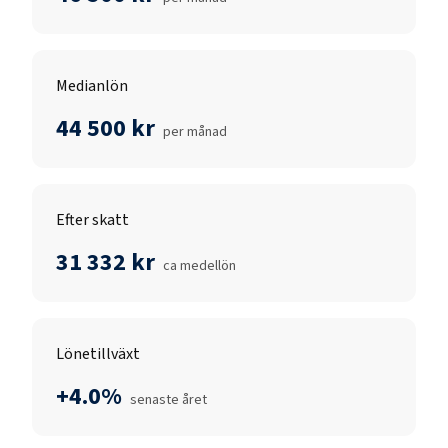
Medianlön
44 500 kr
per månad
Efter skatt
31 332 kr
ca medellön
Lönetillväxt
+4.0%
senaste året