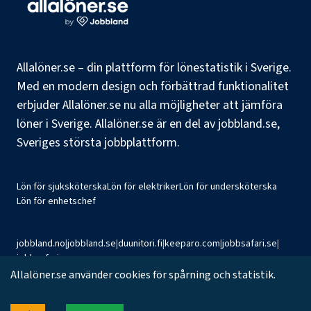
Allalöner.se – din plattform för lönestatistik i Sverige.
Med en modern design och förbättrad funktionalitet
erbjuder Allalöner.se nu alla möjligheter att jämföra
löner i Sverige. Allalöner.se är en del av jobbland.se,
Sveriges största jobbplattform.
Lön för sjuksköterska
Lön för elektriker
Lön för undersköterska
Lön för enhetschef
jobbland.no
|
jobbland.se
|
duunitori.fi
|
keeparo.com
|
jobbsafari.se
|
jobbsafari.no
Allalöner.se använder cookies för spårning och statistik.
©
2026
Jobbland AB