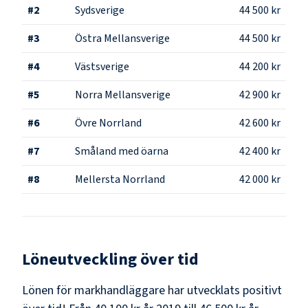
#
2
Sydsverige
44 500 kr
#
3
Östra Mellansverige
44 500 kr
#
4
Västsverige
44 200 kr
#
5
Norra Mellansverige
42 900 kr
#
6
Övre Norrland
42 600 kr
#
7
Småland med öarna
42 400 kr
#
8
Mellersta Norrland
42 000 kr
Löneutveckling över tid
Lönen för markhandläggare har utvecklats positivt