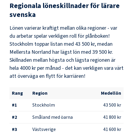
Regionala löneskillnader för
lärare
svenska
Lönen varierar kraftigt mellan olika regioner - var
du arbetar spelar verkligen roll för plånboken!
Stockholm
toppar listan med
43 500 kr
, medan
Mellersta Norrland
har lägst lön med
39 500 kr
.
Skillnaden mellan högsta och lägsta regionen är
hela
4000 kr
per månad - det kan verkligen vara värt
att överväga en flytt för karriären!
Rang
Region
Medellön
#
1
Stockholm
43 500 kr
#
2
Småland med öarna
41 800 kr
#
3
Västsverige
41 600 kr