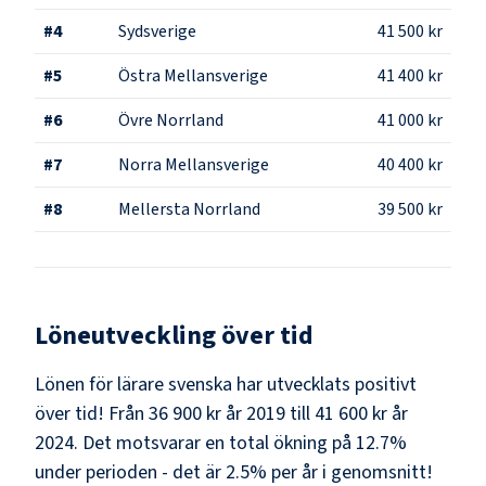
#
4
Sydsverige
41 500 kr
#
5
Östra Mellansverige
41 400 kr
#
6
Övre Norrland
41 000 kr
#
7
Norra Mellansverige
40 400 kr
#
8
Mellersta Norrland
39 500 kr
Löneutveckling över tid
Lönen för lärare svenska har utvecklats positivt
över tid! Från 36 900 kr år 2019 till 41 600 kr år
2024. Det motsvarar en total ökning på 12.7%
under perioden - det är 2.5% per år i genomsnitt!