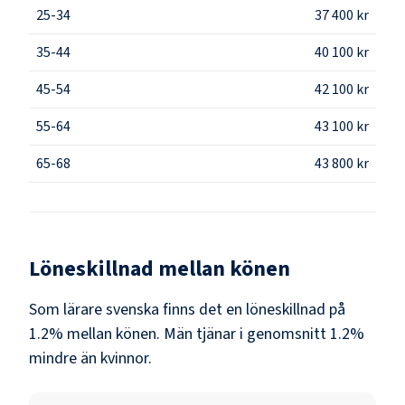
25-34
37 400 kr
35-44
40 100 kr
45-54
42 100 kr
55-64
43 100 kr
65-68
43 800 kr
Löneskillnad mellan könen
Som
lärare svenska
finns det en löneskillnad på
1.2
% mellan könen.
Män
tjänar i genomsnitt
1.2
%
mindre än
kvinnor
.