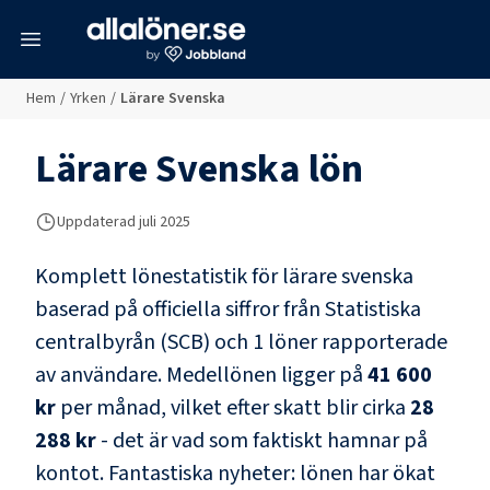
meny
Hem
/
Yrken
/
Lärare Svenska
Lärare Svenska
lön
Uppdaterad juli 2025
Komplett lönestatistik för
lärare svenska
baserad på officiella siffror från Statistiska
centralbyrån (SCB) och
1 löner rapporterade
av användare
. Medellönen ligger på
41 600
kr
per månad, vilket efter skatt blir cirka
28
288 kr
- det är vad som faktiskt hamnar på
kontot.
Fantastiska nyheter: lönen har ökat