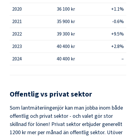
2020
36 100 kr
+1.1%
2021
35 900 kr
-0.6%
2022
39 300 kr
+9.5%
2023
40 400 kr
+2.8%
2024
40 400 kr
–
Offentlig vs privat sektor
Som
lantmäteriingenjör
kan man jobba inom både
offentlig och privat sektor - och valet gör stor
skillnad för lönen!
Privat sektor erbjuder generellt
1200 kr mer per månad än offentlig sektor.
Utöver