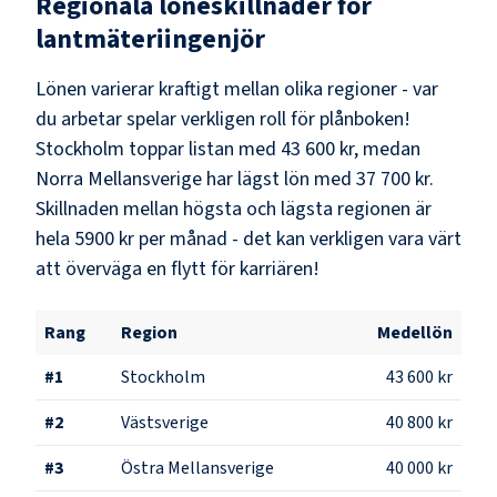
Regionala löneskillnader för
lantmäteriingenjör
Lönen varierar kraftigt mellan olika regioner - var
du arbetar spelar verkligen roll för plånboken!
Stockholm
toppar listan med
43 600 kr
, medan
Norra Mellansverige
har lägst lön med
37 700 kr
.
Skillnaden mellan högsta och lägsta regionen är
hela
5900 kr
per månad - det kan verkligen vara värt
att överväga en flytt för karriären!
Rang
Region
Medellön
#
1
Stockholm
43 600 kr
#
2
Västsverige
40 800 kr
#
3
Östra Mellansverige
40 000 kr