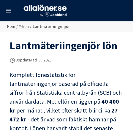
meny
Hem
/
Yrken
/
Lantmäteriingenjör
Lantmäteriingenjör
lön
Uppdaterad juli 2025
Komplett lönestatistik för
lantmäteriingenjör
baserad på officiella
siffror från Statistiska centralbyrån (SCB) och
användardata
. Medellönen ligger på
40 400
kr
per månad, vilket efter skatt blir cirka
27
472 kr
- det är vad som faktiskt hamnar på
kontot.
Lönen har varit stabil det senaste