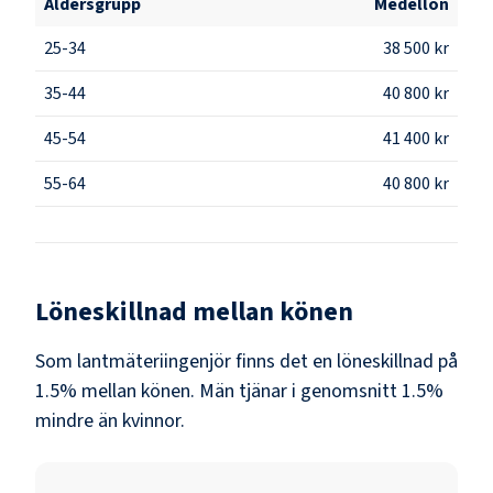
Åldersgrupp
Medellön
25-34
38 500 kr
35-44
40 800 kr
45-54
41 400 kr
55-64
40 800 kr
Löneskillnad mellan könen
Som
lantmäteriingenjör
finns det en löneskillnad på
1.5
% mellan könen.
Män
tjänar i genomsnitt
1.5
%
mindre än
kvinnor
.