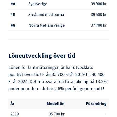
#
4
Sydsverige
39 900 kr
#
5
Småland med öarna
39 500 kr
#
6
Norra Mellansverige
37 700 kr
Löneutveckling över tid
Lönen för lantmäteriingenjör har utvecklats
positivt över tid! Från 35 700 kr år 2019 till 40 400
kr år 2024. Det motsvarar en total ökning på 13.2%
under perioden - det är 2.6% per år i genomsnitt!
År
Medellön
Förändring
2019
35 700 kr
–