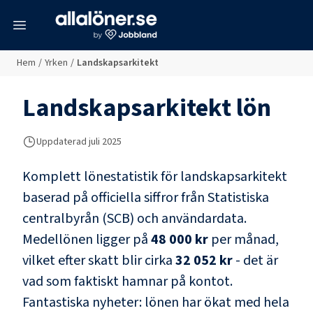
meny
Hem
/
Yrken
/
Landskapsarkitekt
Landskapsarkitekt
lön
Uppdaterad juli 2025
Komplett lönestatistik för
landskapsarkitekt
baserad på officiella siffror från Statistiska
centralbyrån (SCB) och
användardata
.
Medellönen ligger på
48 000 kr
per månad,
vilket efter skatt blir cirka
32 052 kr
- det är
vad som faktiskt hamnar på kontot.
Fantastiska nyheter: lönen har ökat med hela