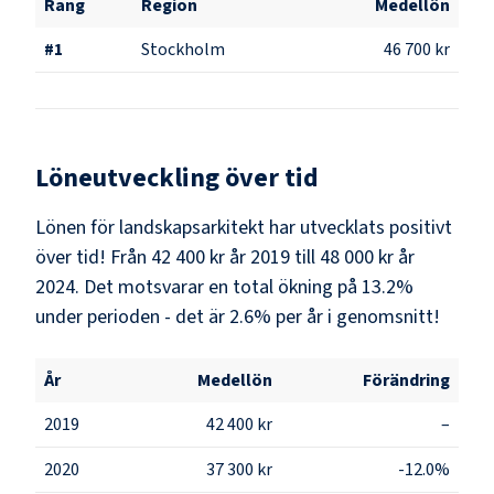
Rang
Region
Medellön
#
1
Stockholm
46 700 kr
Löneutveckling över tid
Lönen för landskapsarkitekt har utvecklats positivt
över tid! Från 42 400 kr år 2019 till 48 000 kr år
2024. Det motsvarar en total ökning på 13.2%
under perioden - det är 2.6% per år i genomsnitt!
År
Medellön
Förändring
2019
42 400 kr
–
2020
37 300 kr
-12.0%