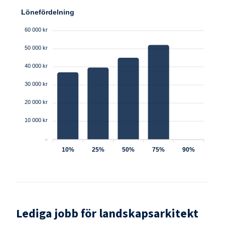
Lönefördelning
60 000 kr
50 000 kr
40 000 kr
30 000 kr
20 000 kr
10 000 kr
..
10%
25%
50%
75%
90%
Lediga jobb för
landskapsarkitekt