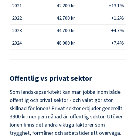
2021
42 200 kr
+13.1%
2022
42 700 kr
+1.2%
2023
44 700 kr
+4.7%
2024
48 000 kr
+7.4%
Offentlig vs privat sektor
Som
landskapsarkitekt
kan man jobba inom både
offentlig och privat sektor - och valet gör stor
skillnad för lönen!
Privat sektor erbjuder generellt
3900 kr mer per månad än offentlig sektor.
Utöver
lönen finns det andra viktiga faktorer som
trygghet, förmåner och arbetstider att överväga.