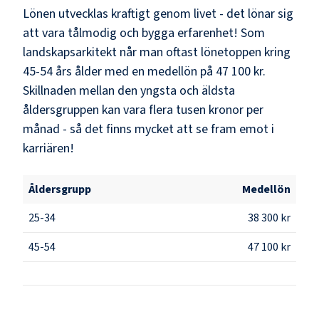
Lönen utvecklas kraftigt genom livet - det lönar sig
att vara tålmodig och bygga erfarenhet! Som
landskapsarkitekt
når man oftast lönetoppen kring
45-54
års ålder med en medellön på
47 100 kr
.
Skillnaden mellan den yngsta och äldsta
åldersgruppen kan vara flera tusen kronor per
månad - så det finns mycket att se fram emot i
karriären!
Åldersgrupp
Medellön
25-34
38 300 kr
45-54
47 100 kr