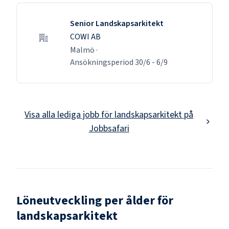
Senior Landskapsarkitekt
COWI AB
Malmö
·
Ansökningsperiod
30/6
-
6/9
Visa alla lediga jobb för
landskapsarkitekt
på
Jobbsafari
Löneutveckling per ålder för
landskapsarkitekt